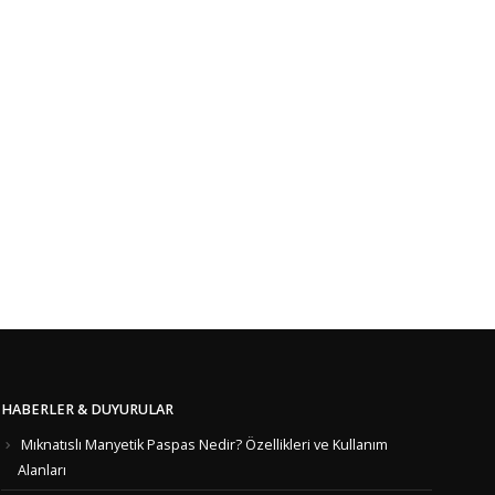
HABERLER & DUYURULAR
Mıknatıslı Manyetik Paspas Nedir? Özellikleri ve Kullanım
Alanları