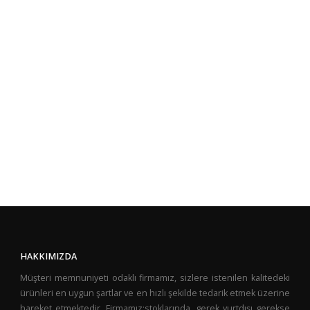
HAKKIMIZDA
Müşteri memnuniyeti odaklı firmamız, sizlere istenilen kalitedeki
ürünleri en uygun şartlar ve en hızlı şekilde tedarik etmek üzerine
hareket etmektedir. Firmamız;stoklarında, gerek yurtdışı gerekse