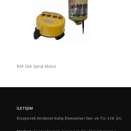
BM 26A Spiral Motor
İLETIŞIM
Dizayntek Hırdavat Kalıp Elemanları San. ve Tic. Ltd. Şti.