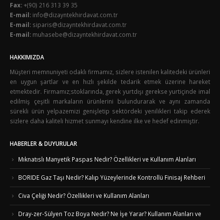
Fax:
+(90) 216 313 39 35
E-mail:
info@dizayntekhirdavat.com.tr
E-mail:
siparis@dizayntekhirdavat.com.tr
E-mail:
muhasebe@dizayntekhirdavat.com.tr
HAKKIMIZDA
Müşteri memnuniyeti odaklı firmamız, sizlere istenilen kalitedeki ürünleri
en uygun şartlar ve en hızlı şekilde tedarik etmek üzerine hareket
etmektedir. Firmamız;stoklarında, gerek yurtdışı gerekse yurtiçinde imal
edilmiş çeşitli markaların ürünlerini bulundurarak ve aynı zamanda
sürekli ürün yelpazemizi genişletip sektördeki yenilikleri takip ederek
sizlere daha kaliteli hizmet sunmayı kendine ilke ve hedef edinmiştir.
HABERLER & DUYURULAR
Mıknatıslı Manyetik Paspas Nedir? Özellikleri ve Kullanım Alanları
BORIDE Gaz Taşı Nedir? Kalıp Yüzeylerinde Kontrollü Finisaj Rehberi
Civa Çeliği Nedir? Özellikleri ve Kullanım Alanları
Dray-zer-Sülyen Toz Boya Nedir? Ne İşe Yarar? Kullanım Alanları ve