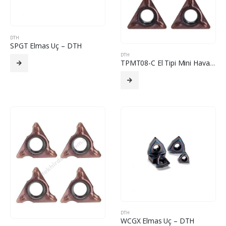
DTH
SPGT Elmas Uç – DTH
DTH
TPMT08-C El Tipi Mini Havalı Pah Kırma Elmas Uç – DTH
DTH
WCGX Elmas Uç – DTH