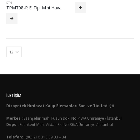
DTH
TPMT08-R El Tipi Mini Havalı Pah Kırma Elmas Uç – DTH
İLETIŞIM
Dizayntek Hırdavat Kalıp Elemanları San. ve Tic. Ltd. Şti.
Merkez :
Esenşehir mah. Füsun sok. No: 43/A Ümraniye / İstanbul
Depo :
Esenkent Mah. Vildan Sk. No:36/A Ümraniye / İstanbul
Telefon:
+(90) 216 313 39 33 – 34