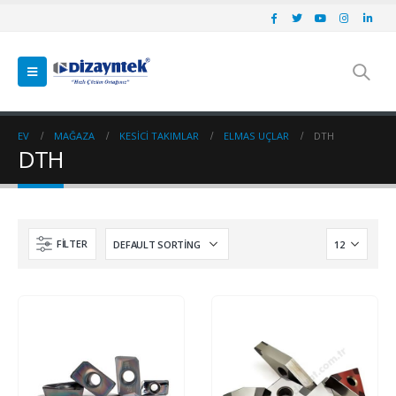
EV
MAĞAZA
KESICI TAKIMLAR
ELMAS UÇLAR
DTH
DTH
FILTER