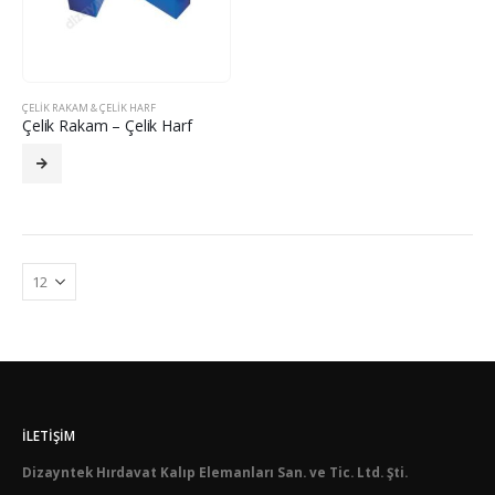
ÇELIK RAKAM & ÇELIK HARF
Çelik Rakam – Çelik Harf
İLETIŞIM
Dizayntek Hırdavat Kalıp Elemanları San. ve Tic. Ltd. Şti.