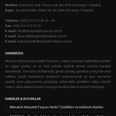
Merkez :
Esenşehir mah. Füsun sok. No: 43/A Ümraniye / İstanbul
Depo :
Esenkent Mah. Vildan Sk. No:36/A Ümraniye / İstanbul
Telefon:
+(90) 216 313 39 33 – 34
Fax:
+(90) 216 313 39 35
E-mail:
info@dizayntekhirdavat.com.tr
E-mail:
siparis@dizayntekhirdavat.com.tr
E-mail:
muhasebe@dizayntekhirdavat.com.tr
HAKKIMIZDA
Müşteri memnuniyeti odaklı firmamız, sizlere istenilen kalitedeki ürünleri
en uygun şartlar ve en hızlı şekilde tedarik etmek üzerine hareket
etmektedir. Firmamız;stoklarında, gerek yurtdışı gerekse yurtiçinde imal
edilmiş çeşitli markaların ürünlerini bulundurarak ve aynı zamanda
sürekli ürün yelpazemizi genişletip sektördeki yenilikleri takip ederek
sizlere daha kaliteli hizmet sunmayı kendine ilke ve hedef edinmiştir.
HABERLER & DUYURULAR
Mıknatıslı Manyetik Paspas Nedir? Özellikleri ve Kullanım Alanları