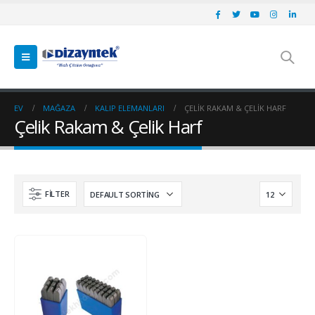
EV
MAĞAZA
KALIP ELEMANLARI
ÇELIK RAKAM & ÇELIK HARF
Çelik Rakam & Çelik Harf
FILTER