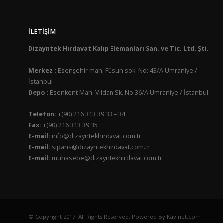
İLETIŞIM
Dizayntek Hırdavat Kalıp Elemanları San. ve Tic. Ltd. Şti.
Merkez :
Esenşehir mah. Füsun sok. No: 43/A Ümraniye /
İstanbul
Depo :
Esenkent Mah. Vildan Sk. No:36/A Ümraniye / İstanbul
Telefon:
+(90) 216 313 39 33 – 34
Fax:
+(90) 216 313 39 35
E-mail:
info@dizayntekhirdavat.com.tr
E-mail:
siparis@dizayntekhirdavat.com.tr
E-mail:
muhasebe@dizayntekhirdavat.com.tr
© Copyright 2017. All Rights Reserved. Powered By Kavinet.com