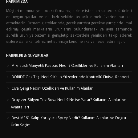
HAKKIMIZDA
Müşteri memnuniyeti odaklı firmamız, sizlere istenilen kalitedeki ürünleri
en uygun şartlar ve en hızlı şekilde tedarik etmek üzerine hareket
etmektedir. Firmamız;stoklarında, gerek yurtdışı gerekse yurtiçinde imal
edilmiş çeşitli markaların ürünlerini bulundurarak ve aynı zamanda
sürekli ürün yelpazemizi genişletip sektördeki yenilikleri takip ederek
sizlere daha kaliteli hizmet sunmayı kendine ilke ve hedef edinmiştir.
HABERLER & DUYURULAR
Mıknatıslı Manyetik Paspas Nedir? Özellikleri ve Kullanım Alanları
BORIDE Gaz Taşı Nedir? Kalıp Yüzeylerinde Kontrollü Finisaj Rehberi
Civa Çeliği Nedir? Özellikleri ve Kullanım Alanları
Dray-zer-Sülyen Toz Boya Nedir? Ne İşe Yarar? Kullanım Alanları ve
Avantajları
Best MP61 Kalıp Koruyucu Sprey Nedir? Kullanım Alanları ve Doğru
Ürün Seçimi