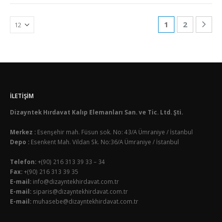
1
2
İLETIŞIM
Dizayntek Hırdavat Kalıp Elemanları San. ve Tic. Ltd. Şti.
Merkez :
Esenşehir mah. Füsun sok. No: 43/A Ümraniye / İstanbul
Depo :
Esenkent Mah. Vildan Sk. No:36/A Ümraniye / İstanbul
Telefon:
+(90) 216 313 39 33 – 34
Fax:
+(90) 216 313 39 35
E-mail:
info@dizayntekhirdavat.com.tr
E-mail:
siparis@dizayntekhirdavat.com.tr
E-mail:
muhasebe@dizayntekhirdavat.com.tr