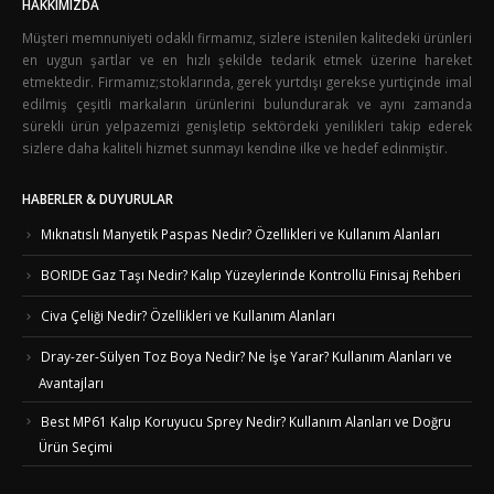
HAKKIMIZDA
Müşteri memnuniyeti odaklı firmamız, sizlere istenilen kalitedeki ürünleri
en uygun şartlar ve en hızlı şekilde tedarik etmek üzerine hareket
etmektedir. Firmamız;stoklarında, gerek yurtdışı gerekse yurtiçinde imal
edilmiş çeşitli markaların ürünlerini bulundurarak ve aynı zamanda
sürekli ürün yelpazemizi genişletip sektördeki yenilikleri takip ederek
sizlere daha kaliteli hizmet sunmayı kendine ilke ve hedef edinmiştir.
HABERLER & DUYURULAR
Mıknatıslı Manyetik Paspas Nedir? Özellikleri ve Kullanım Alanları
BORIDE Gaz Taşı Nedir? Kalıp Yüzeylerinde Kontrollü Finisaj Rehberi
Civa Çeliği Nedir? Özellikleri ve Kullanım Alanları
Dray-zer-Sülyen Toz Boya Nedir? Ne İşe Yarar? Kullanım Alanları ve
Avantajları
Best MP61 Kalıp Koruyucu Sprey Nedir? Kullanım Alanları ve Doğru
Ürün Seçimi