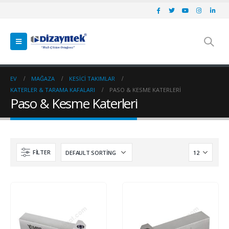
EV
MAĞAZA
KESICI TAKIMLAR
KATERLER & TARAMA KAFALARI
PASO & KESME KATERLERI
Paso & Kesme Katerleri
FILTER