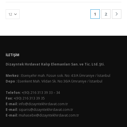
1
2
İLETIŞIM
Dizayntek Hırdavat Kalıp Elemanları San. ve Tic. Ltd. Şti.
Merkez :
Esenşehir mah. Füsun sok. No: 43/A Ümraniye / İstanbul
Depo :
Esenkent Mah. Vildan Sk. No:36/A Ümraniye / İstanbul
Telefon:
+(90) 216 313 39 33 – 34
Fax:
+(90) 216 313 39 35
E-mail:
info@dizayntekhirdavat.com.tr
E-mail:
siparis@dizayntekhirdavat.com.tr
E-mail:
muhasebe@dizayntekhirdavat.com.tr