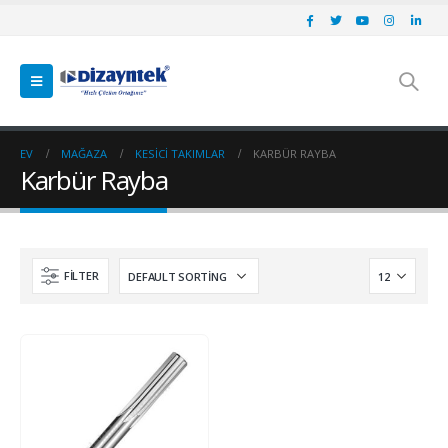
EV
MAĞAZA
KESICI TAKIMLAR
KARBÜR RAYBA
Karbür Rayba
FILTER