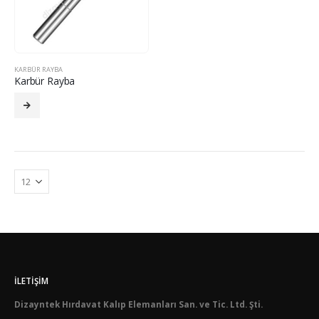
KARBÜR RAYBA
Karbür Rayba
İLETIŞIM
Dizayntek Hırdavat Kalıp Elemanları San. ve Tic. Ltd. Şti.