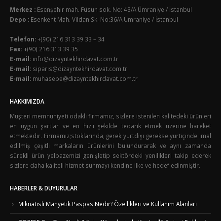
Merkez :
Esenşehir mah. Füsun sok. No: 43/A Ümraniye / İstanbul
Depo :
Esenkent Mah. Vildan Sk. No:36/A Ümraniye / İstanbul
Telefon:
+(90) 216 313 39 33 – 34
Fax:
+(90) 216 313 39 35
E-mail:
info@dizayntekhirdavat.com.tr
E-mail:
siparis@dizayntekhirdavat.com.tr
E-mail:
muhasebe@dizayntekhirdavat.com.tr
HAKKIMIZDA
Müşteri memnuniyeti odaklı firmamız, sizlere istenilen kalitedeki ürünleri
en uygun şartlar ve en hızlı şekilde tedarik etmek üzerine hareket
etmektedir. Firmamız;stoklarında, gerek yurtdışı gerekse yurtiçinde imal
edilmiş çeşitli markaların ürünlerini bulundurarak ve aynı zamanda
sürekli ürün yelpazemizi genişletip sektördeki yenilikleri takip ederek
sizlere daha kaliteli hizmet sunmayı kendine ilke ve hedef edinmiştir.
HABERLER & DUYURULAR
Mıknatıslı Manyetik Paspas Nedir? Özellikleri ve Kullanım Alanları