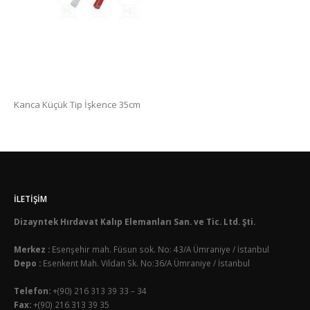
Kanca Küçük Tip İşkence 35cm
İLETIŞIM
Dizayntek Hırdavat Kalıp Elemanları San. ve Tic. Ltd. Şti.
Merkez :
Esenşehir mah. Füsun sok. No: 43/A Ümraniye / İstanbul
Depo :
Esenkent Mah. Vildan Sk. No:36/A Ümraniye / İstanbul
Telefon:
+(90) 216 313 39 33 – 34
Fax:
+(90) 216 313 39 35