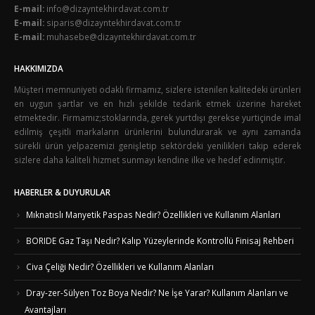
E-mail:
info@dizayntekhirdavat.com.tr
E-mail:
siparis@dizayntekhirdavat.com.tr
E-mail:
muhasebe@dizayntekhirdavat.com.tr
HAKKIMIZDA
Müşteri memnuniyeti odaklı firmamız, sizlere istenilen kalitedeki ürünleri
en uygun şartlar ve en hızlı şekilde tedarik etmek üzerine hareket
etmektedir. Firmamız;stoklarında, gerek yurtdışı gerekse yurtiçinde imal
edilmiş çeşitli markaların ürünlerini bulundurarak ve aynı zamanda
sürekli ürün yelpazemizi genişletip sektördeki yenilikleri takip ederek
sizlere daha kaliteli hizmet sunmayı kendine ilke ve hedef edinmiştir.
HABERLER & DUYURULAR
Mıknatıslı Manyetik Paspas Nedir? Özellikleri ve Kullanım Alanları
BORIDE Gaz Taşı Nedir? Kalıp Yüzeylerinde Kontrollü Finisaj Rehberi
Civa Çeliği Nedir? Özellikleri ve Kullanım Alanları
Dray-zer-Sülyen Toz Boya Nedir? Ne İşe Yarar? Kullanım Alanları ve
Avantajları