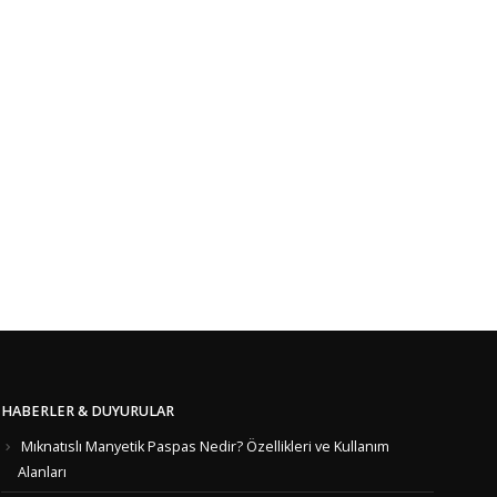
HABERLER & DUYURULAR
Mıknatıslı Manyetik Paspas Nedir? Özellikleri ve Kullanım
Alanları