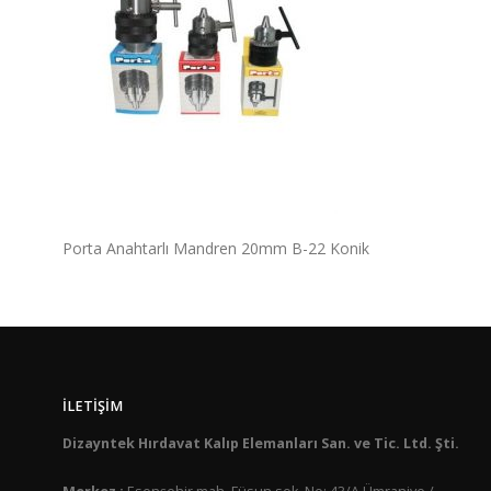
Porta Anahtarlı Mandren 20mm B-22 Konik
İLETIŞIM
Dizayntek Hırdavat Kalıp Elemanları San. ve Tic. Ltd. Şti.