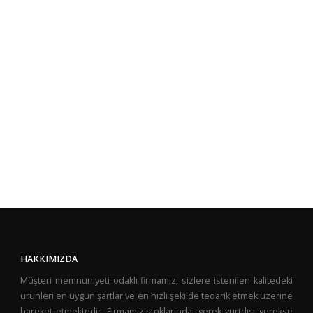
HAKKIMIZDA
Müşteri memnuniyeti odaklı firmamız, sizlere istenilen kalitedeki
ürünleri en uygun şartlar ve en hızlı şekilde tedarik etmek üzerine
hareket etmektedir. Firmamız;stoklarında, gerek yurtdışı gerekse