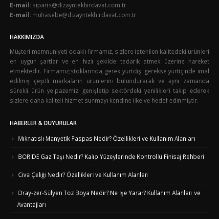
E-mail:
siparis@dizayntekhirdavat.com.tr
E-mail:
muhasebe@dizayntekhirdavat.com.tr
HAKKIMIZDA
Müşteri memnuniyeti odaklı firmamız, sizlere istenilen kalitedeki ürünleri
en uygun şartlar ve en hızlı şekilde tedarik etmek üzerine hareket
etmektedir. Firmamız;stoklarında, gerek yurtdışı gerekse yurtiçinde imal
edilmiş çeşitli markaların ürünlerini bulundurarak ve aynı zamanda
sürekli ürün yelpazemizi genişletip sektördeki yenilikleri takip ederek
sizlere daha kaliteli hizmet sunmayı kendine ilke ve hedef edinmiştir.
HABERLER & DUYURULAR
Mıknatıslı Manyetik Paspas Nedir? Özellikleri ve Kullanım Alanları
BORIDE Gaz Taşı Nedir? Kalıp Yüzeylerinde Kontrollü Finisaj Rehberi
Civa Çeliği Nedir? Özellikleri ve Kullanım Alanları
Dray-zer-Sülyen Toz Boya Nedir? Ne İşe Yarar? Kullanım Alanları ve
Avantajları