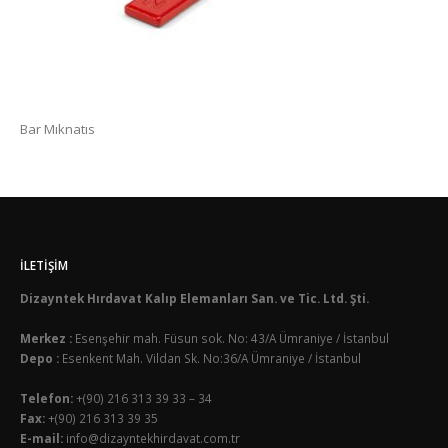
Bar Mıknatıs
İLETIŞIM
Dizayntek Hırdavat Kalıp Elemanları San. ve Tic. Ltd. Şti.
Merkez :
Esenşehir mah. Füsun sok. No: 43/A Ümraniye / İstanbul
Depo :
Esenkent Mah. Vildan Sk. No:36/A Ümraniye / İstanbul
Telefon:
+(90) 216 313 39 33 – 34
Fax:
+(90) 216 313 39 35
E-mail:
info@dizayntekhirdavat.com.tr