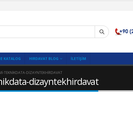
E KATALOG
HIRDAVAT BLOG
İLETIŞIM
MI-TEKNIKDATA-DIZAYNTEKHIRDAVAT
nikdata-dizayntekhirdavat