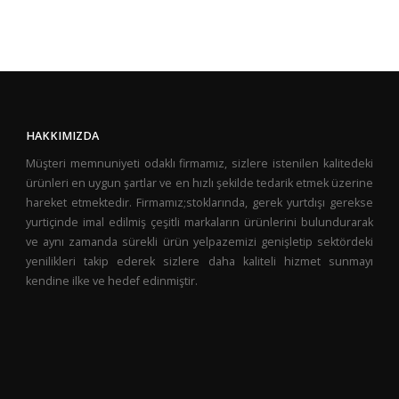
HAKKIMIZDA
Müşteri memnuniyeti odaklı firmamız, sizlere istenilen kalitedeki
ürünleri en uygun şartlar ve en hızlı şekilde tedarik etmek üzerine
hareket etmektedir. Firmamız;stoklarında, gerek yurtdışı gerekse
yurtiçinde imal edilmiş çeşitli markaların ürünlerini bulundurarak
ve aynı zamanda sürekli ürün yelpazemizi genişletip sektördeki
yenilikleri takip ederek sizlere daha kaliteli hizmet sunmayı
kendine ilke ve hedef edinmiştir.