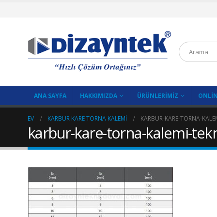
ANA SAYFA
HAKKIMIZDA
ÜRÜNLERIMIZ
ONLIN
EV
KARBÜR KARE TORNA KALEMI
KARBUR-KARE-TORNA-KALE
karbur-kare-torna-kalemi-tek