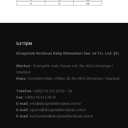
İLETIŞIM
Dizayntek Hırdavat Kalıp Elemanları San. ve Tic. Ltd. Şti.
Merkez :
Esenşehir mah. Füsun sok. No: 43/A Ümraniye /
İstanbul
Depo :
Esenkent Mah. Vildan Sk. No:36/A Ümraniye / İstanbul
Telefon:
+(90) 216 313 39 33 – 34
Fax:
+(90) 216 313 39 35
E-mail:
info@dizayntekhirdavat.com.tr
E-mail:
siparis@dizayntekhirdavat.com.tr
E-mail:
muhasebe@dizayntekhirdavat.com.tr