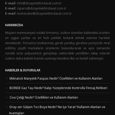
E-mail:
info@dizayntekhirdavat.com.tr
E-mail:
siparis@dizayntekhirdavat.com.tr
E-mail:
muhasebe@dizayntekhirdavat.com.tr
HAKKIMIZDA
Müşteri memnuniyeti odaklı firmamız, sizlere istenilen kalitedeki ürünleri
en uygun şartlar ve en hızlı şekilde tedarik etmek üzerine hareket
etmektedir. Firmamız;stoklarında, gerek yurtdışı gerekse yurtiçinde imal
edilmiş çeşitli markaların ürünlerini bulundurarak ve aynı zamanda
sürekli ürün yelpazemizi genişletip sektördeki yenilikleri takip ederek
sizlere daha kaliteli hizmet sunmayı kendine ilke ve hedef edinmiştir.
HABERLER & DUYURULAR
Mıknatıslı Manyetik Paspas Nedir? Özellikleri ve Kullanım Alanları
BORIDE Gaz Taşı Nedir? Kalıp Yüzeylerinde Kontrollü Finisaj Rehberi
Civa Çeliği Nedir? Özellikleri ve Kullanım Alanları
Dray-zer-Sülyen Toz Boya Nedir? Ne İşe Yarar? Kullanım Alanları ve
Avantajları