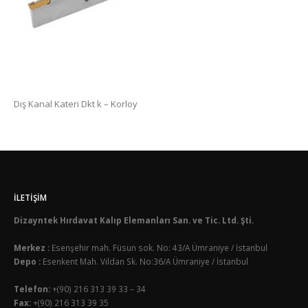
Dış Kanal Kateri Dkt k – Korloy
İLETIŞIM
Dizayntek Hırdavat Kalıp Elemanları San. ve Tic. Ltd. Şti.
Merkez :
Esenşehir mah. Füsun sok. No: 43/A Ümraniye / İstanbul
Depo :
Esenkent Mah. Vildan Sk. No:36/A Ümraniye / İstanbul
Telefon:
+(90) 216 313 39 33 – 34
Fax:
+(90) 216 313 39 35