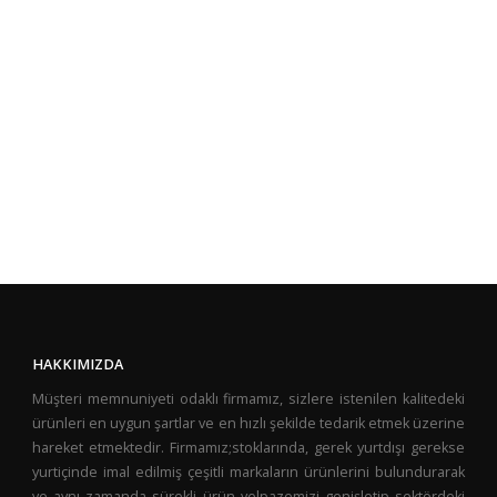
HAKKIMIZDA
Müşteri memnuniyeti odaklı firmamız, sizlere istenilen kalitedeki
ürünleri en uygun şartlar ve en hızlı şekilde tedarik etmek üzerine
hareket etmektedir. Firmamız;stoklarında, gerek yurtdışı gerekse
yurtiçinde imal edilmiş çeşitli markaların ürünlerini bulundurarak
ve aynı zamanda sürekli ürün yelpazemizi genişletip sektördeki