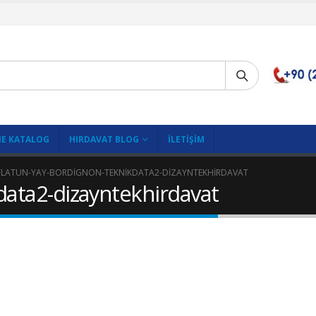
E KATALOG
HIRDAVAT BLOG
İLETIŞIM
FLATUN-YAY-BORDIGNON-TEKNIKDATA2-DIZAYNTEKHIRDAVAT
data2-dizayntekhirdavat