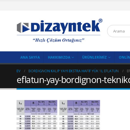
ANA SAYFA
HAKKIMIZDA
ÜRÜNLERIMIZ
ONLIN
EV
BORDIGNON KALIP YAYI EKSTRA HAFIF YÜK 1L EFLATUN
E
eflatun-yay-bordignon-teknik