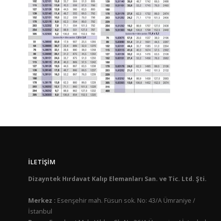
İLETIŞIM
Dizayntek Hırdavat Kalıp Elemanları San. ve Tic. Ltd. Şti.
Merkez :
Esenşehir mah. Füsun sok. No: 43/A Ümraniye /
İstanbul