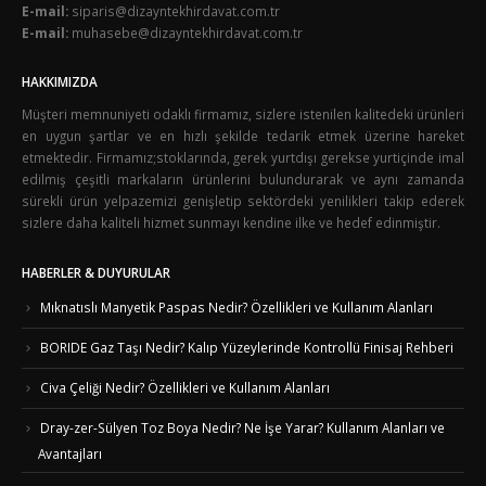
E-mail:
siparis@dizayntekhirdavat.com.tr
E-mail:
muhasebe@dizayntekhirdavat.com.tr
HAKKIMIZDA
Müşteri memnuniyeti odaklı firmamız, sizlere istenilen kalitedeki ürünleri
en uygun şartlar ve en hızlı şekilde tedarik etmek üzerine hareket
etmektedir. Firmamız;stoklarında, gerek yurtdışı gerekse yurtiçinde imal
edilmiş çeşitli markaların ürünlerini bulundurarak ve aynı zamanda
sürekli ürün yelpazemizi genişletip sektördeki yenilikleri takip ederek
sizlere daha kaliteli hizmet sunmayı kendine ilke ve hedef edinmiştir.
HABERLER & DUYURULAR
Mıknatıslı Manyetik Paspas Nedir? Özellikleri ve Kullanım Alanları
BORIDE Gaz Taşı Nedir? Kalıp Yüzeylerinde Kontrollü Finisaj Rehberi
Civa Çeliği Nedir? Özellikleri ve Kullanım Alanları
Dray-zer-Sülyen Toz Boya Nedir? Ne İşe Yarar? Kullanım Alanları ve
Avantajları