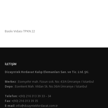
Baskı Vidası TPKN 22
İLETIŞIM
Dizayntek Hırdavat Kalıp Elemanları San. ve Tic. Ltd. Şti.
Merkez :
Esenşehir mah. Füsun sok. No: 43/A Ümraniye / İstanbul
Depo :
Esenkent Mah. Vildan Sk. No:36/A Ümraniye / İstanbul
Telefon:
+(90) 216 313 39 33 – 34
Fax:
+(90) 216 313 39 35
E-mail:
info@dizayntekhirdavat.com.tr