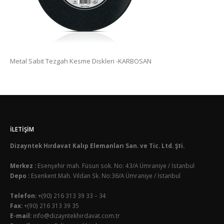
Metal Sabit Tezgah Kesme Diskleri -KARBOSAN
İLETIŞIM
Dizayntek Hırdavat Kalıp Elemanları San. ve Tic. Ltd. Şti.
Merkez :
Esenşehir mah. Füsun sok. No: 43/A Ümraniye / İstanbul
Depo :
Esenkent Mah. Vildan Sk. No:36/A Ümraniye / İstanbul
Telefon:
+(90) 216 313 39 33 – 34
Fax:
+(90) 216 313 39 35
E-mail:
info@dizayntekhirdavat.com.tr