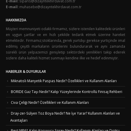
E-mail:
siparis@dizayntekhirdavat.com.tr
E-mail:
muhasebe@dizayntekhirdavat.com.tr
HAKKIMIZDA
Müşteri memnuniyeti odaklı firmamız, sizlere istenilen kalitedeki ürünleri
en uygun şartlar ve en hızlı şekilde tedarik etmek üzerine hareket
etmektedir. Firmamız;stoklarında, gerek yurtdışı gerekse yurtiçinde imal
edilmiş çeşitli markaların ürünlerini bulundurarak ve aynı zamanda
sürekli ürün yelpazemizi genişletip sektördeki yenilikleri takip ederek
sizlere daha kaliteli hizmet sunmayı kendine ilke ve hedef edinmiştir.
HABERLER & DUYURULAR
Mıknatıslı Manyetik Paspas Nedir? Özellikleri ve Kullanım Alanları
BORIDE Gaz Taşı Nedir? Kalıp Yüzeylerinde Kontrollü Finisaj Rehberi
Civa Çeliği Nedir? Özellikleri ve Kullanım Alanları
Dray-zer-Sülyen Toz Boya Nedir? Ne İşe Yarar? Kullanım Alanları ve
Avantajları
Best MP61 Kalıp Koruyucu Sprey Nedir? Kullanım Alanları ve Doğru