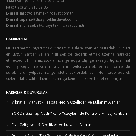
Telefon:
+(90) 216 313 39 33 – 34
Fax:
+(90) 216 313 39 35
E-mail:
info@dizayntekhirdavat.com.tr
E-mail:
siparis@dizayntekhirdavat.com.tr
E-mail:
muhasebe@dizayntekhirdavat.com.tr
HAKKIMIZDA
Müşteri memnuniyeti odaklı firmamız, sizlere istenilen kalitedeki ürünleri
en uygun şartlar ve en hızlı şekilde tedarik etmek üzerine hareket
etmektedir. Firmamız;stoklarında, gerek yurtdışı gerekse yurtiçinde imal
edilmiş çeşitli markaların ürünlerini bulundurarak ve aynı zamanda
sürekli ürün yelpazemizi genişletip sektördeki yenilikleri takip ederek
sizlere daha kaliteli hizmet sunmayı kendine ilke ve hedef edinmiştir.
HABERLER & DUYURULAR
Mıknatıslı Manyetik Paspas Nedir? Özellikleri ve Kullanım Alanları
BORIDE Gaz Taşı Nedir? Kalıp Yüzeylerinde Kontrollü Finisaj Rehberi
Civa Çeliği Nedir? Özellikleri ve Kullanım Alanları
Dray-zer-Sülyen Toz Boya Nedir? Ne İşe Yarar? Kullanım Alanları ve