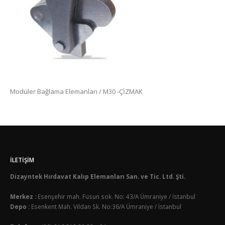
Modüler Bağlama Elemanları / M30 -ÇİZMAK
İLETIŞIM
Dizayntek Hırdavat Kalıp Elemanları San. ve Tic. Ltd. Şti.
Merkez :
Esenşehir mah. Füsun sok. No: 43/A Ümraniye / İstanbul
Depo :
Esenkent Mah. Vildan Sk. No:36/A Ümraniye / İstanbul