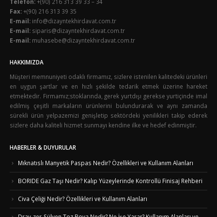
Telefon:
+(90) 216 313 39 33 – 34
Fax:
+(90) 216 313 39 35
E-mail:
info@dizayntekhirdavat.com.tr
E-mail:
siparis@dizayntekhirdavat.com.tr
E-mail:
muhasebe@dizayntekhirdavat.com.tr
HAKKIMIZDA
Müşteri memnuniyeti odaklı firmamız, sizlere istenilen kalitedeki ürünleri
en uygun şartlar ve en hızlı şekilde tedarik etmek üzerine hareket
etmektedir. Firmamız;stoklarında, gerek yurtdışı gerekse yurtiçinde imal
edilmiş çeşitli markaların ürünlerini bulundurarak ve aynı zamanda
sürekli ürün yelpazemizi genişletip sektördeki yenilikleri takip ederek
sizlere daha kaliteli hizmet sunmayı kendine ilke ve hedef edinmiştir.
HABERLER & DUYURULAR
Mıknatıslı Manyetik Paspas Nedir? Özellikleri ve Kullanım Alanları
BORIDE Gaz Taşı Nedir? Kalıp Yüzeylerinde Kontrollü Finisaj Rehberi
Civa Çeliği Nedir? Özellikleri ve Kullanım Alanları
Dray-zer-Sülyen Toz Boya Nedir? Ne İşe Yarar? Kullanım Alanları ve