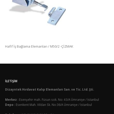
Hafif İş Bağlama Elemanları / M50/2 -ÇİZMAK
İLETIŞIM
Dizayntek Hırdavat Kalıp Elemanları San. ve Tic. Ltd. Şti.
Merkez :
Esenşehir mah. Füsun sok. No: 43/A Ümraniye / İstanbul
Depo :
Esenkent Mah. Vildan Sk. No:36/A Ümraniye / İstanbul