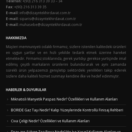
Telefon:
+(90) 216 313 39 33 – 34
Fax:
+(90) 216 313 39 35
E-mail:
info@dizayntekhirdavat.com.tr
E-mail:
siparis@dizayntekhirdavat.com.tr
E-mail:
muhasebe@dizayntekhirdavat.com.tr
HAKKIMIZDA
Müşteri memnuniyeti odaklı firmamız, sizlere istenilen kalitedeki ürünleri
en uygun şartlar ve en hızlı şekilde tedarik etmek üzerine hareket
etmektedir. Firmamız;stoklarında, gerek yurtdışı gerekse yurtiçinde imal
edilmiş çeşitli markaların ürünlerini bulundurarak ve aynı zamanda
sürekli ürün yelpazemizi genişletip sektördeki yenilikleri takip ederek
sizlere daha kaliteli hizmet sunmayı kendine ilke ve hedef edinmiştir.
HABERLER & DUYURULAR
Mıknatıslı Manyetik Paspas Nedir? Özellikleri ve Kullanım Alanları
BORIDE Gaz Taşı Nedir? Kalıp Yüzeylerinde Kontrollü Finisaj Rehberi
Civa Çeliği Nedir? Özellikleri ve Kullanım Alanları
Dray-zer-Sülyen Toz Boya Nedir? Ne İşe Yarar? Kullanım Alanları ve