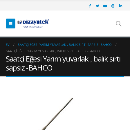
EV
SAATÇI EĞESI YARIM YUVARLAK , BALIK SIRTI SAPSIZ -BAHCO
SAATÇI EĞESI YARIM YUVARLAK , BALIK SIRTI SAPSIZ -BAHCO
Saatçi Eğesi Yarım yuvarlak , balık sırtı
sapsız -BAHCO