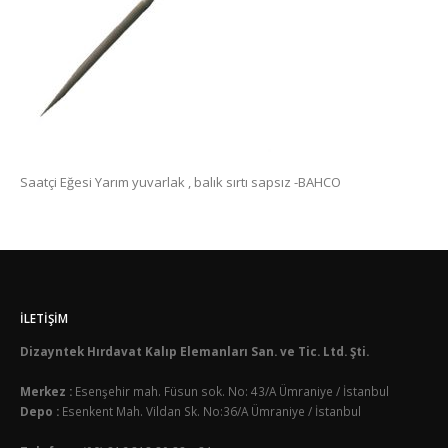
Saatçi Eğesi Yarım yuvarlak , balık sırtı sapsız -BAHCO
İLETIŞIM
Dizayntek Hırdavat Kalıp Elemanları San. ve Tic. Ltd. Şti.
Merkez :
Esenşehir mah. Füsun sok. No: 43/A Ümraniye / İstanbul
Depo :
Esenkent Mah. Vildan Sk. No:36/A Ümraniye / İstanbul