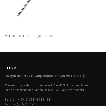
MPF-101 Tekli Diprofil Eğesi – BEST
İLETIŞIM
Dizayntek Hırdavat Kalıp Elemanları San. ve Tic. Ltd. Şti.
Merkez :
Esenşehir mah. Füsun sok. No: 43/A Ümraniye / İstanbul
Depo :
Esenkent Mah. Vildan Sk. No:36/A Ümraniye / İstanbul
Telefon:
+(90) 216 313 39 33 – 34
Fax:
+(90) 216 313 39 35