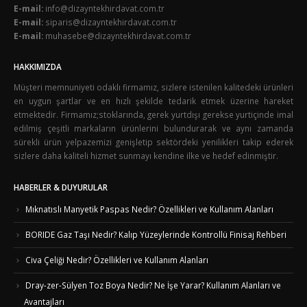
E-mail:
info@dizayntekhirdavat.com.tr
E-mail:
siparis@dizayntekhirdavat.com.tr
E-mail:
muhasebe@dizayntekhirdavat.com.tr
HAKKIMIZDA
Müşteri memnuniyeti odaklı firmamız, sizlere istenilen kalitedeki ürünleri
en uygun şartlar ve en hızlı şekilde tedarik etmek üzerine hareket
etmektedir. Firmamız;stoklarında, gerek yurtdışı gerekse yurtiçinde imal
edilmiş çeşitli markaların ürünlerini bulundurarak ve aynı zamanda
sürekli ürün yelpazemizi genişletip sektördeki yenilikleri takip ederek
sizlere daha kaliteli hizmet sunmayı kendine ilke ve hedef edinmiştir.
HABERLER & DUYURULAR
Mıknatıslı Manyetik Paspas Nedir? Özellikleri ve Kullanım Alanları
BORIDE Gaz Taşı Nedir? Kalıp Yüzeylerinde Kontrollü Finisaj Rehberi
Civa Çeliği Nedir? Özellikleri ve Kullanım Alanları
Dray-zer-Sülyen Toz Boya Nedir? Ne İşe Yarar? Kullanım Alanları ve
Avantajları