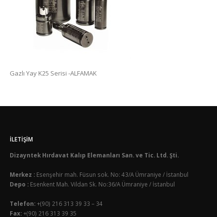
Gazlı Yay K25 Serisi -ALFAMAK
İLETIŞIM
Dizayntek Hırdavat Kalıp Elemanları San. ve Tic. Ltd. Şti.
Merkez :
Esenşehir mah. Füsun sok. No: 43/A Ümraniye / İstanbul
Depo :
Esenkent Mah. Vildan Sk. No:36/A Ümraniye / İstanbul
Telefon:
+(90) 216 313 39 33 – 34
Fax:
+(90) 216 313 39 35