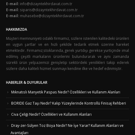
E-mail:
info@dizayntekhirdavat.com.tr
E-mail:
siparis@dizayntekhirdavat.com.tr
E-mail:
muhasebe@dizayntekhirdavat.com.tr
HAKKIMIZDA
Müşteri memnuniyeti odaklı firmamız, sizlere istenilen kalitedeki ürünleri
en uygun şartlar ve en hızlı şekilde tedarik etmek üzerine hareket
etmektedir. Firmamız;stoklarında, gerek yurtdışı gerekse yurtiçinde imal
edilmiş çeşitli markaların ürünlerini bulundurarak ve aynı zamanda
sürekli ürün yelpazemizi genişletip sektördeki yenilikleri takip ederek
sizlere daha kaliteli hizmet sunmayı kendine ilke ve hedef edinmiştir.
HABERLER & DUYURULAR
Mıknatıslı Manyetik Paspas Nedir? Özellikleri ve Kullanım Alanları
BORIDE Gaz Taşı Nedir? Kalıp Yüzeylerinde Kontrollü Finisaj Rehberi
Civa Çeliği Nedir? Özellikleri ve Kullanım Alanları
Dray-zer-Sülyen Toz Boya Nedir? Ne İşe Yarar? Kullanım Alanları ve
Avantajları