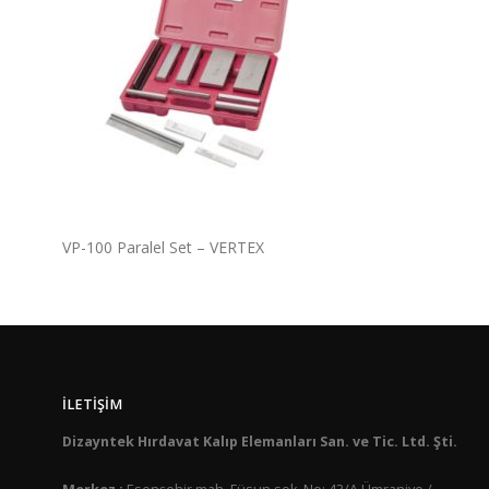
VP-100 Paralel Set – VERTEX
İLETIŞIM
Dizayntek Hırdavat Kalıp Elemanları San. ve Tic. Ltd. Şti.