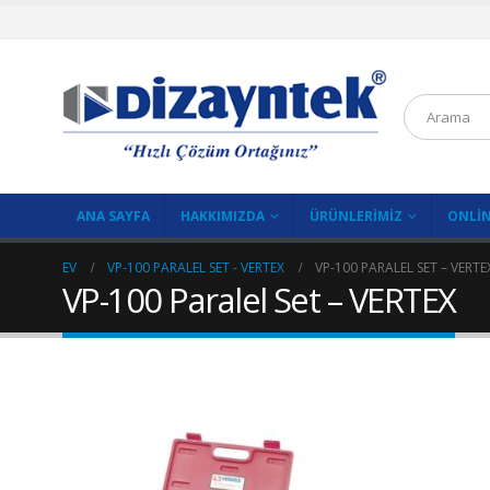
ANA SAYFA
HAKKIMIZDA
ÜRÜNLERIMIZ
ONLIN
EV
VP-100 PARALEL SET - VERTEX
VP-100 PARALEL SET – VERTE
VP-100 Paralel Set – VERTEX