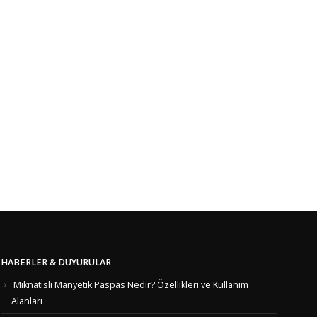
HABERLER & DUYURULAR
Mıknatıslı Manyetik Paspas Nedir? Özellikleri ve Kullanım
Alanları