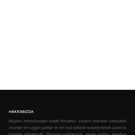
HAKKIMIZDA
Müşteri memnuniyeti odaklı firmamız, sizlere istenilen kalitedeki
ürünleri en uygun şartlar ve en hızlı şekilde tedarik etmek üzerine
hareket etmektedir. Firmamız;stoklarında, gerek yurtdışı gerekse