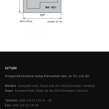
İLETIŞIM
Dizayntek Hırdavat Kalıp Elemanları San. ve Tic. Ltd. Şti.
Merkez :
Esenşehir mah. Füsun sok. No: 43/A Ümraniye / İstanbul
Depo :
Esenkent Mah. Vildan Sk. No:36/A Ümraniye / İstanbul
Telefon:
+(90) 216 313 39 33 – 34
Fax:
+(90) 216 313 39 35