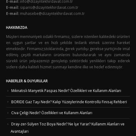
E-mail:
info@dizayntekhirdavat.com.tr
E-mail:
siparis@dizayntekhirdavat.com.tr
E-mail:
muhasebe@dizayntekhirdavat.com.tr
HAKKIMIZDA
Müşteri memnuniyeti odaklı firmamız, sizlere istenilen kalitedeki ürünleri
en uygun şartlar ve en hızlı şekilde tedarik etmek üzerine hareket
etmektedir. Firmamız;stoklarında, gerek yurtdışı gerekse yurtiçinde imal
edilmiş çeşitli markaların ürünlerini bulundurarak ve aynı zamanda
sürekli ürün yelpazemizi genişletip sektördeki yenilikleri takip ederek
sizlere daha kaliteli hizmet sunmayı kendine ilke ve hedef edinmiştir.
HABERLER & DUYURULAR
Mıknatıslı Manyetik Paspas Nedir? Özellikleri ve Kullanım Alanları
BORIDE Gaz Taşı Nedir? Kalıp Yüzeylerinde Kontrollü Finisaj Rehberi
Civa Çeliği Nedir? Özellikleri ve Kullanım Alanları
Dray-zer-Sülyen Toz Boya Nedir? Ne İşe Yarar? Kullanım Alanları ve
Avantajları