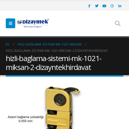
EV
HIZLI BAĞLAMA SISTEMI MK-1021 MİKSAN
HIZLI-BAGLAMA-SISTEMI-MK-1021-MIKSAN-2-DIZAYNTEKHIRDAVAT
hizli-baglama-sistemi-mk-1021-
miksan-2-dizayntekhirdavat