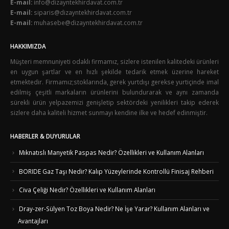
E-mail:
info@dizayntekhirdavat.com.tr
E-mail:
siparis@dizayntekhirdavat.com.tr
E-mail:
muhasebe@dizayntekhirdavat.com.tr
HAKKIMIZDA
Müşteri memnuniyeti odaklı firmamız, sizlere istenilen kalitedeki ürünleri
en uygun şartlar ve en hızlı şekilde tedarik etmek üzerine hareket
etmektedir. Firmamız;stoklarında, gerek yurtdışı gerekse yurtiçinde imal
edilmiş çeşitli markaların ürünlerini bulundurarak ve aynı zamanda
sürekli ürün yelpazemizi genişletip sektördeki yenilikleri takip ederek
sizlere daha kaliteli hizmet sunmayı kendine ilke ve hedef edinmiştir.
HABERLER & DUYURULAR
Mıknatıslı Manyetik Paspas Nedir? Özellikleri ve Kullanım Alanları
BORIDE Gaz Taşı Nedir? Kalıp Yüzeylerinde Kontrollü Finisaj Rehberi
Civa Çeliği Nedir? Özellikleri ve Kullanım Alanları
Dray-zer-Sülyen Toz Boya Nedir? Ne İşe Yarar? Kullanım Alanları ve
Avantajları