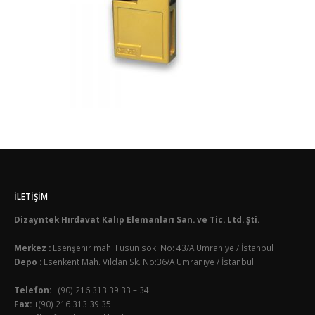
İLETIŞIM
Dizayntek Hırdavat Kalıp Elemanları San. ve Tic. Ltd. Şti.
Merkez :
Esenşehir mah. Füsun sok. No: 43/A Ümraniye / İstanbul
Depo :
Esenkent Mah. Vildan Sk. No:36/A Ümraniye / İstanbul
Telefon:
+(90) 216 313 39 33 – 34
Fax:
+(90) 216 313 39 35