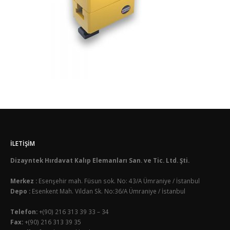
İLETIŞIM
Dizayntek Hırdavat Kalıp Elemanları San. ve Tic. Ltd. Şti.
Merkez :
Esenşehir mah. Füsun sok. No: 43/A Ümraniye / İstanbul
Depo :
Esenkent Mah. Vildan Sk. No:36/A Ümraniye / İstanbul
Telefon:
+(90) 216 313 39 33 – 34
Fax:
+(90) 216 313 39 35