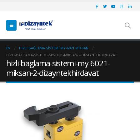
EV
HIZLI BAĞLAMA SISTEMI MY-6021 MİKSAN
HIZLI-BAGLAMA-SISTEMI-MY-6021-MIKSAN-2-DIZAYNTEKHIRDAVAT
hizli-baglama-sistemi-my-6021-
miksan-2-dizayntekhirdavat