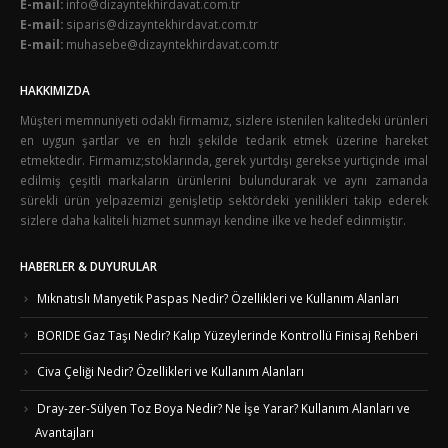
E-mail:
info@dizayntekhirdavat.com.tr
E-mail:
siparis@dizayntekhirdavat.com.tr
E-mail:
muhasebe@dizayntekhirdavat.com.tr
HAKKIMIZDA
Müşteri memnuniyeti odaklı firmamız, sizlere istenilen kalitedeki ürünleri
en uygun şartlar ve en hızlı şekilde tedarik etmek üzerine hareket
etmektedir. Firmamız;stoklarında, gerek yurtdışı gerekse yurtiçinde imal
edilmiş çeşitli markaların ürünlerini bulundurarak ve aynı zamanda
sürekli ürün yelpazemizi genişletip sektördeki yenilikleri takip ederek
sizlere daha kaliteli hizmet sunmayı kendine ilke ve hedef edinmiştir.
HABERLER & DUYURULAR
Mıknatıslı Manyetik Paspas Nedir? Özellikleri ve Kullanım Alanları
BORIDE Gaz Taşı Nedir? Kalıp Yüzeylerinde Kontrollü Finisaj Rehberi
Civa Çeliği Nedir? Özellikleri ve Kullanım Alanları
Dray-zer-Sülyen Toz Boya Nedir? Ne İşe Yarar? Kullanım Alanları ve
Avantajları