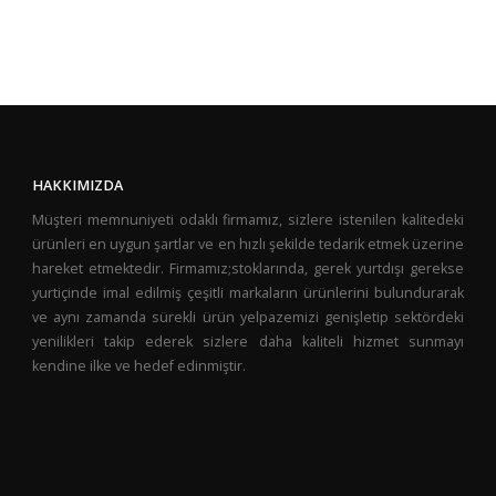
HAKKIMIZDA
Müşteri memnuniyeti odaklı firmamız, sizlere istenilen kalitedeki
ürünleri en uygun şartlar ve en hızlı şekilde tedarik etmek üzerine
hareket etmektedir. Firmamız;stoklarında, gerek yurtdışı gerekse
yurtiçinde imal edilmiş çeşitli markaların ürünlerini bulundurarak
ve aynı zamanda sürekli ürün yelpazemizi genişletip sektördeki
yenilikleri takip ederek sizlere daha kaliteli hizmet sunmayı
kendine ilke ve hedef edinmiştir.