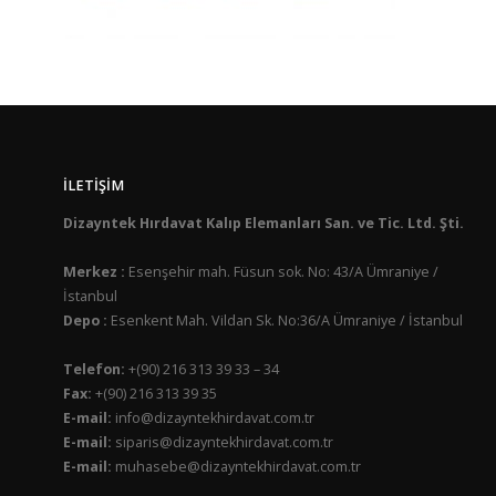
İLETIŞIM
Dizayntek Hırdavat Kalıp Elemanları San. ve Tic. Ltd. Şti.
Merkez :
Esenşehir mah. Füsun sok. No: 43/A Ümraniye /
İstanbul
Depo :
Esenkent Mah. Vildan Sk. No:36/A Ümraniye / İstanbul
Telefon:
+(90) 216 313 39 33 – 34
Fax:
+(90) 216 313 39 35
E-mail:
info@dizayntekhirdavat.com.tr
E-mail:
siparis@dizayntekhirdavat.com.tr
E-mail:
muhasebe@dizayntekhirdavat.com.tr