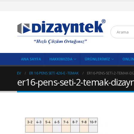
ANA SAYFA
HAKKIMIZDA
ÜRÜNLERIMIZ
ONLIN
EV
ER 16 PENS SETI 426-E -TEMAK
ER16-PENS-SETI-2-TEMAK-
er16-pens-seti-2-temak-dizay