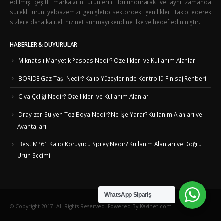
edilmiş çeşitli markaların ürünlerini bulundurarak ve aynı zamanda
sürekli ürün yelpazemizi genişletip sektördeki yenilikleri takip ederek
sizlere daha kaliteli hizmet sunmayı kendine ilke ve hedef edinmiştir.
HABERLER & DUYURULAR
Mıknatıslı Manyetik Paspas Nedir? Özellikleri ve Kullanım Alanları
BORIDE Gaz Taşı Nedir? Kalıp Yüzeylerinde Kontrollü Finisaj Rehberi
Civa Çeliği Nedir? Özellikleri ve Kullanım Alanları
Dray-zer-Sülyen Toz Boya Nedir? Ne İşe Yarar? Kullanım Alanları ve
Avantajları
Best MP61 Kalıp Koruyucu Sprey Nedir? Kullanım Alanları ve Doğru
Ürün Seçimi
WhatsApp Sipariş
© Copyright 2017. All Rights Reserved. Powered By Kavinet.com