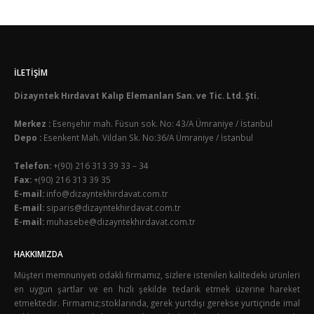
İLETIŞIM
Dizayntek Hırdavat Kalıp Elemanları San. ve Tic. Ltd. Şti.
Merkez :
Esenşehir mah. Füsun sok. No: 43/A Ümraniye / İstanbul
Depo :
Esenkent Mah. Vildan Sk. No:36/A Ümraniye / İstanbul
Telefon:
+(90) 216 313 39 33 – 34
Fax:
+(90) 216 313 39 35
E-mail:
info@dizayntekhirdavat.com.tr
E-mail:
siparis@dizayntekhirdavat.com.tr
E-mail:
muhasebe@dizayntekhirdavat.com.tr
HAKKIMIZDA
Müşteri memnuniyeti odaklı firmamız, sizlere istenilen kalitedeki ürünleri
en uygun şartlar ve en hızlı şekilde tedarik etmek üzerine hareket
etmektedir. Firmamız;stoklarında, gerek yurtdışı gerekse yurtiçinde imal