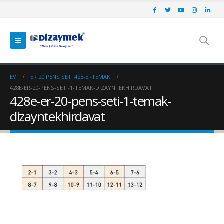
EV
ER 20 PENS SETI 428-E -TEMAK
428E-ER-20-PENS-SETI-1-TEMAK-DIZAYNTEKHIRDAVAT
428e-er-20-pens-seti-1-temak-
dizayntekhirdavat