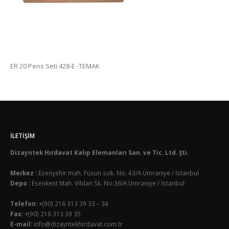
ER 20 Pens Seti 428-E -TEMAK
İLETIŞIM
Dizayntek Hırdavat Kalıp Elemanları San. ve Tic. Ltd. Şti.
Merkez :
Esenşehir mah. Füsun sok. No: 43/A Ümraniye / İstanbul
Depo :
Esenkent Mah. Vildan Sk. No:36/A Ümraniye / İstanbul
Telefon:
+(90) 216 313 39 33 – 34
Fax:
+(90) 216 313 39 35
E-mail:
info@dizayntekhirdavat.com.tr