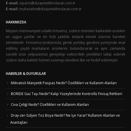
E-mail:
siparis@dizayntekhirdavat.com.tr
E-mail:
muhasebe@dizayntekhirdavat.com.tr
HAKKIMIZDA
Müşteri memnuniyeti odaklı firmamız, sizlere istenilen kalitedeki ürünleri
en uygun şartlar ve en hızlı şekilde tedarik etmek üzerine hareket
etmektedir. Firmamız;stoklarında, gerek yurtdışı gerekse yurtiçinde imal
edilmiş çeşitli markaların ürünlerini bulundurarak ve aynı zamanda
sürekli ürün yelpazemizi genişletip sektördeki yenilikleri takip ederek
sizlere daha kaliteli hizmet sunmayı kendine ilke ve hedef edinmiştir.
HABERLER & DUYURULAR
Mıknatıslı Manyetik Paspas Nedir? Özellikleri ve Kullanım Alanları
BORIDE Gaz Taşı Nedir? Kalıp Yüzeylerinde Kontrollü Finisaj Rehberi
Civa Çeliği Nedir? Özellikleri ve Kullanım Alanları
Dray-zer-Sülyen Toz Boya Nedir? Ne İşe Yarar? Kullanım Alanları ve
Avantajları