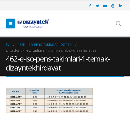
EV
462E - ISO PENS TAKIMLARI OZ TIPI
462-E-ISO-PENS-TAKIMLARI-1-TEMAK-DIZAYNTEKHIRDAVAT
462-e-iso-pens-takimlari-1-temak-
dizayntekhirdavat