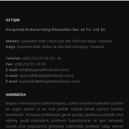
İLETIŞIM
Dizayntek Hırdavat Kalıp Elemanları San. ve Tic. Ltd. Şti.
Merkez :
Esenşehir mah. Füsun sok. No: 43/A Ümraniye / İstanbul
Depo :
Esenkent Mah. Vildan Sk. No:36/A Ümraniye / İstanbul
Telefon:
+(90) 216 313 39 33 – 34
Fax:
+(90) 216 313 39 35
E-mail:
info@dizayntekhirdavat.com.tr
E-mail:
siparis@dizayntekhirdavat.com.tr
E-mail:
muhasebe@dizayntekhirdavat.com.tr
HAKKIMIZDA
Müşteri memnuniyeti odaklı firmamız, sizlere istenilen kalitedeki ürünleri
en uygun şartlar ve en hızlı şekilde tedarik etmek üzerine hareket
etmektedir. Firmamız;stoklarında, gerek yurtdışı gerekse yurtiçinde imal
edilmiş çeşitli markaların ürünlerini bulundurarak ve aynı zamanda
sürekli ürün yelpazemizi genişletip sektördeki yenilikleri takip ederek