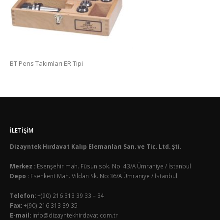
BT Pens Takımları ER Tipi
İLETIŞIM
Dizayntek Hırdavat Kalıp Elemanları San. ve Tic. Ltd. Şti.
Merkez :
Esenşehir mah. Füsun sok. No: 43/A Ümraniye / İstanbul
Depo :
Esenkent Mah. Vildan Sk. No:36/A Ümraniye / İstanbul
Telefon:
+(90) 216 313 39 33 – 34
Fax:
+(90) 216 313 39 35
E-mail:
info@dizayntekhirdavat.com.tr