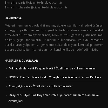
E-mail:
siparis@dizayntekhirdavat.com.tr
E-mail:
muhasebe@dizayntekhirdavat.com.tr
HAKKIMIZDA
Müşteri memnuniyeti odaklı firmamız, sizlere istenilen kalitedeki ürünleri
en uygun şartlar ve en hızlı şekilde tedarik etmek üzerine hareket
etmektedir. Firmamız;stoklarında, gerek yurtdışı gerekse yurtiçinde imal
edilmiş çeşitli markaların ürünlerini bulundurarak ve aynı zamanda
sürekli ürün yelpazemizi genişletip sektördeki yenilikleri takip ederek
sizlere daha kaliteli hizmet sunmayı kendine ilke ve hedef edinmiştir.
HABERLER & DUYURULAR
Mıknatıslı Manyetik Paspas Nedir? Özellikleri ve Kullanım Alanları
BORIDE Gaz Taşı Nedir? Kalıp Yüzeylerinde Kontrollü Finisaj Rehberi
Civa Çeliği Nedir? Özellikleri ve Kullanım Alanları
Dray-zer-Sülyen Toz Boya Nedir? Ne İşe Yarar? Kullanım Alanları ve
Avantajları