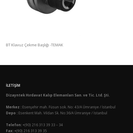
BT Klavuz Çekme Başlığı -TEMAK
İLETIŞIM
Dizayntek Hırdavat Kalıp Elemanları San. ve Tic. Ltd. Şti.
Merkez :
Esenşehir mah. Füsun sok. No: 43/A Ümraniye / İstanbul
Depo :
Esenkent Mah. Vildan Sk. No:36/A Ümraniye / İstanbul
Telefon:
+(90) 216 313 39 33 – 34
Fax:
+(90) 216 313 39 35