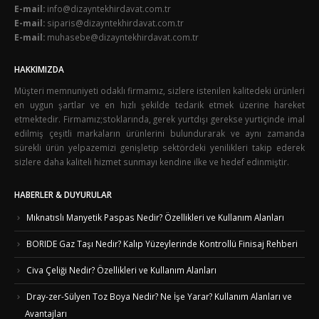
E-mail:
info@dizayntekhirdavat.com.tr
E-mail:
siparis@dizayntekhirdavat.com.tr
E-mail:
muhasebe@dizayntekhirdavat.com.tr
HAKKIMIZDA
Müşteri memnuniyeti odaklı firmamız, sizlere istenilen kalitedeki ürünleri
en uygun şartlar ve en hızlı şekilde tedarik etmek üzerine hareket
etmektedir. Firmamız;stoklarında, gerek yurtdışı gerekse yurtiçinde imal
edilmiş çeşitli markaların ürünlerini bulundurarak ve aynı zamanda
sürekli ürün yelpazemizi genişletip sektördeki yenilikleri takip ederek
sizlere daha kaliteli hizmet sunmayı kendine ilke ve hedef edinmiştir.
HABERLER & DUYURULAR
Mıknatıslı Manyetik Paspas Nedir? Özellikleri ve Kullanım Alanları
BORIDE Gaz Taşı Nedir? Kalıp Yüzeylerinde Kontrollü Finisaj Rehberi
Civa Çeliği Nedir? Özellikleri ve Kullanım Alanları
Dray-zer-Sülyen Toz Boya Nedir? Ne İşe Yarar? Kullanım Alanları ve
Avantajları