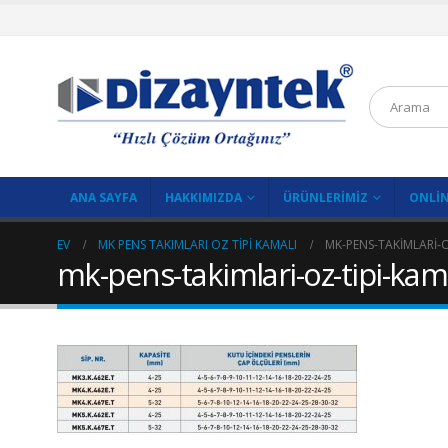
ANA SAYFA
HAKKIMIZDA
ÜRÜNLERIMIZ
ONLIN
EV
MK PENS TAKIMLARI OZ TIPI KAMALI
MK-PENS-TAKIMLARI-
mk-pens-takimlari-oz-tipi-kam