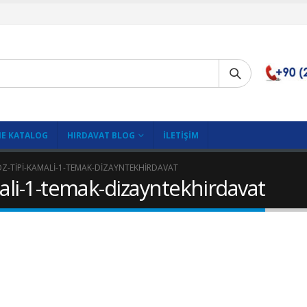
E KATALOG
HIRDAVAT BLOG
İLETIŞIM
OZ-TIPI-KAMALI-1-TEMAK-DIZAYNTEKHIRDAVAT
ali-1-temak-dizayntekhirdavat