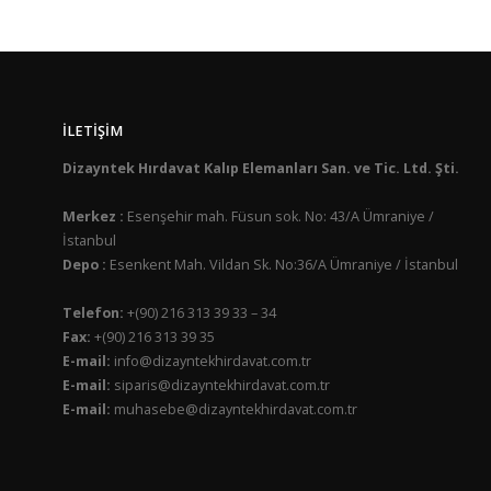
İLETIŞIM
Dizayntek Hırdavat Kalıp Elemanları San. ve Tic. Ltd. Şti.
Merkez :
Esenşehir mah. Füsun sok. No: 43/A Ümraniye /
İstanbul
Depo :
Esenkent Mah. Vildan Sk. No:36/A Ümraniye / İstanbul
Telefon:
+(90) 216 313 39 33 – 34
Fax:
+(90) 216 313 39 35
E-mail:
info@dizayntekhirdavat.com.tr
E-mail:
siparis@dizayntekhirdavat.com.tr
E-mail:
muhasebe@dizayntekhirdavat.com.tr