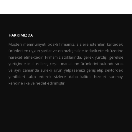
HAKKIMIZDA
Müşteri memnuniyeti odaklı firmamız, sizlere istenilen kalitedeki
ürünleri en uygun şartlar ve en hızlı şekilde tedarik etmek üzerine
hareket etmektedir. Firmamız;stoklarında, gerek yurtdışı gerekse
yurtiçinde imal edilmiş çeşitli markaların ürünlerini bulundurarak
ve aynı zamanda sürekli ürün yelpazemizi genişletip sektördeki
yenilikleri takip ederek sizlere daha kaliteli hizmet sunmayı
kendine ilke ve hedef edinmiştir.