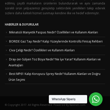
edilmiş çeşitli markaların ürünlerini bulundurarak ve aynı zamanda
sürekli ürün yelpazemizi genişletip sektördeki yenilikleri takip ederek
sizlere daha kaliteli hizmet sunmayı kendine ilke ve hedef edinmiştir.
HABERLER & DUYURULAR
Mıknatıslı Manyetik Paspas Nedir? Özellikleri ve Kullanım Alanları
BORIDE Gaz Taşı Nedir? Kalıp Yüzeylerinde Kontrollü Finisaj Rehberi
Civa Çeliği Nedir? Özellikleri ve Kullanım Alanları
Dray-zer-Sülyen Toz Boya Nedir? Ne İşe Yarar? Kullanım Alanları ve
Avantajları
Best MP61 Kalıp Koruyucu Sprey Nedir? Kullanım Alanları ve Doğru
Ürün Seçimi
WhatsApp Sipariş
© Copyright 2017. All Rights Reserved. Powered By Kavinet.com