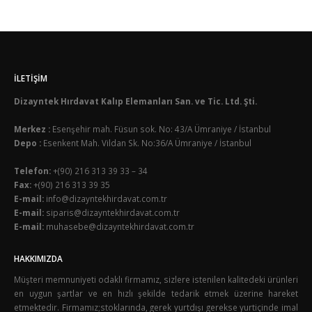
İLETIŞIM
Dizayntek Hırdavat Kalıp Elemanları San. ve Tic. Ltd. Şti.
Merkez :
Esenşehir mah. Füsun sok. No: 43/A Ümraniye / İstanbul
Depo :
Esenkent Mah. Vildan Sk. No:36/A Ümraniye / İstanbul
Telefon:
+(90) 216 313 39 33 – 34
Fax:
+(90) 216 313 39 35
E-mail:
info@dizayntekhirdavat.com.tr
E-mail:
siparis@dizayntekhirdavat.com.tr
E-mail:
muhasebe@dizayntekhirdavat.com.tr
HAKKIMIZDA
Müşteri memnuniyeti odaklı firmamız, sizlere istenilen kalitedeki ürünleri
en uygun şartlar ve en hızlı şekilde tedarik etmek üzerine hareket
etmektedir. Firmamız;stoklarında, gerek yurtdışı gerekse yurtiçinde imal