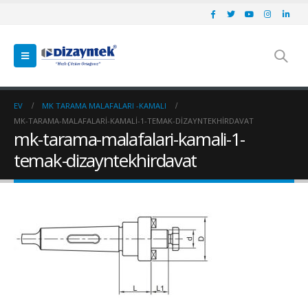
EV
MK TARAMA MALAFALARI -KAMALI
MK-TARAMA-MALAFALARI-KAMALI-1-TEMAK-DIZAYNTEKHIRDAVAT
mk-tarama-malafalari-kamali-1-
temak-dizayntekhirdavat