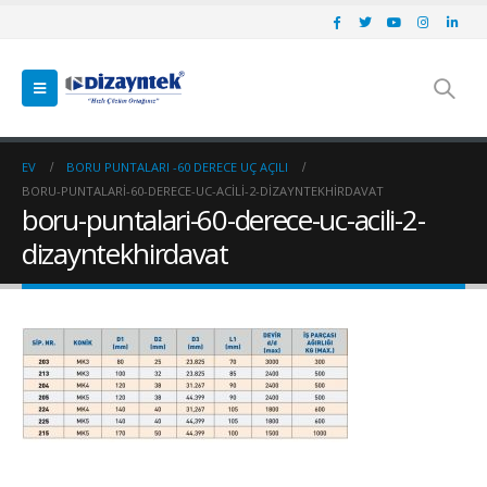
EV
BORU PUNTALARI -60 DERECE UÇ AÇILI
BORU-PUNTALARI-60-DERECE-UC-ACILI-2-DIZAYNTEKHIRDAVAT
boru-puntalari-60-derece-uc-acili-2-
dizayntekhirdavat