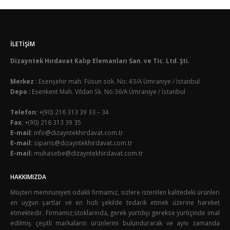
İLETIŞIM
Dizayntek Hırdavat Kalıp Elemanları San. ve Tic. Ltd. Şti.
Merkez :
Esenşehir mah. Füsun sok. No: 43/A Ümraniye / İstanbul
Depo :
Esenkent Mah. Vildan Sk. No:36/A Ümraniye / İstanbul
Telefon:
+(90) 216 313 39 33 – 34
Fax:
+(90) 216 313 39 35
E-mail:
info@dizayntekhirdavat.com.tr
E-mail:
siparis@dizayntekhirdavat.com.tr
E-mail:
muhasebe@dizayntekhirdavat.com.tr
HAKKIMIZDA
Müşteri memnuniyeti odaklı firmamız, sizlere istenilen kalitedeki ürünleri
en uygun şartlar ve en hızlı şekilde tedarik etmek üzerine hareket
etmektedir. Firmamız;stoklarında, gerek yurtdışı gerekse yurtiçinde imal
edilmiş çeşitli markaların ürünlerini bulundurarak ve aynı zamanda