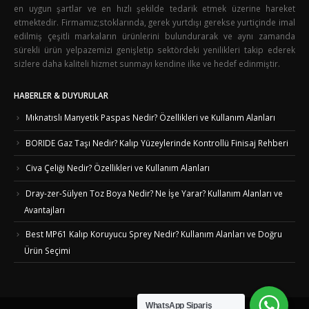
en uygun şartlar ve en hızlı şekilde tedarik etmek üzerine hareket
etmektedir. Firmamız;stoklarında, gerek yurtdışı gerekse yurtiçinde imal
edilmiş çeşitli markaların ürünlerini bulundurarak ve aynı zamanda
sürekli ürün yelpazemizi genişletip sektördeki yenilikleri takip ederek
sizlere daha kaliteli hizmet sunmayı kendine ilke ve hedef edinmiştir.
HABERLER & DUYURULAR
Mıknatıslı Manyetik Paspas Nedir? Özellikleri ve Kullanım Alanları
BORIDE Gaz Taşı Nedir? Kalıp Yüzeylerinde Kontrollü Finisaj Rehberi
Civa Çeliği Nedir? Özellikleri ve Kullanım Alanları
Dray-zer-Sülyen Toz Boya Nedir? Ne İşe Yarar? Kullanım Alanları ve
Avantajları
Best MP61 Kalıp Koruyucu Sprey Nedir? Kullanım Alanları ve Doğru
Ürün Seçimi
WhatsApp Sipariş