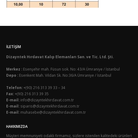
İLETIŞIM
Dizayntek Hırdavat Kalıp Elemanları San. ve Tic. Ltd. Şti.
Merkez :
Esenşehir mah. Füsun sok. No: 43/A Ümraniye / İstanbul
Depo :
Esenkent Mah. Vildan Sk. No:36/A Ümraniye / İstanbul
Telefon:
+(90) 216 313 39 33 – 34
Fax:
+(90) 216 313 39 35
E-mail:
info@dizayntekhirdavat.com.tr
E-mail:
siparis@dizayntekhirdavat.com.tr
E-mail:
muhasebe@dizayntekhirdavat.com.tr
HAKKIMIZDA
Müşteri memnuniyeti odaklı firmamız, sizlere istenilen kalitedeki ürünleri