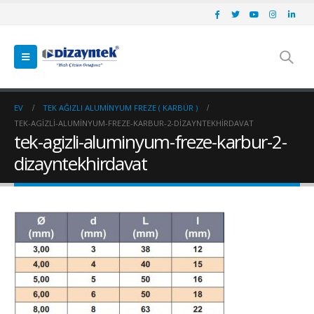
EV
TEK AĞIZLI ALUMINYUM FREZE ( KARBÜR )
TEK-AGIZLI-ALUMINYUM-FREZE-KARBUR-2-DIZAYNTEKHIRDAVAT
tek-agizli-aluminyum-freze-karbur-2-
dizayntekhirdavat