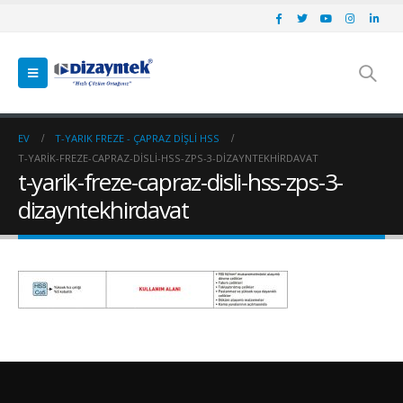
EV
T-YARIK FREZE - ÇAPRAZ DIŞLI HSS
T-YARIK-FREZE-CAPRAZ-DISLI-HSS-ZPS-3-DIZAYNTEKHIRDAVAT
t-yarik-freze-capraz-disli-hss-zps-3-
dizayntekhirdavat