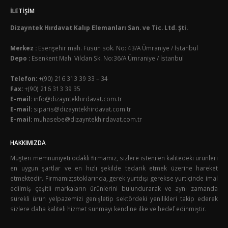
İLETIŞIM
Dizayntek Hırdavat Kalıp Elemanları San. ve Tic. Ltd. Şti.
Merkez :
Esenşehir mah. Füsun sok. No: 43/A Ümraniye / İstanbul
Depo :
Esenkent Mah. Vildan Sk. No:36/A Ümraniye / İstanbul
Telefon:
+(90) 216 313 39 33 – 34
Fax:
+(90) 216 313 39 35
E-mail:
info@dizayntekhirdavat.com.tr
E-mail:
siparis@dizayntekhirdavat.com.tr
E-mail:
muhasebe@dizayntekhirdavat.com.tr
HAKKIMIZDA
Müşteri memnuniyeti odaklı firmamız, sizlere istenilen kalitedeki ürünleri
en uygun şartlar ve en hızlı şekilde tedarik etmek üzerine hareket
etmektedir. Firmamız;stoklarında, gerek yurtdışı gerekse yurtiçinde imal
edilmiş çeşitli markaların ürünlerini bulundurarak ve aynı zamanda
sürekli ürün yelpazemizi genişletip sektördeki yenilikleri takip ederek
sizlere daha kaliteli hizmet sunmayı kendine ilke ve hedef edinmiştir.