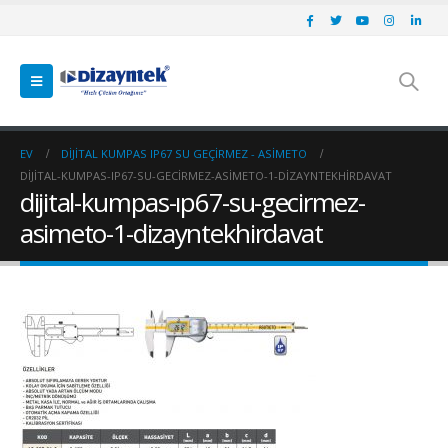
EV
DIJITAL KUMPAS IP67 SU GEÇIRMEZ - ASİMETO
DIJITAL-KUMPAS-IP67-SU-GECIRMEZ-ASIMETO-1-DIZAYNTEKHIRDAVAT
dijital-kumpas-ıp67-su-gecirmez-
asimeto-1-dizayntekhirdavat