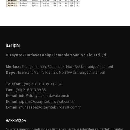
İLETIŞIM
Dizayntek Hırdavat Kalıp Elemanları San. ve Tic. Ltd. Şti.
Merkez :
Esenşehir mah. Füsun sok. No: 43/A Ümraniye / İstanbul
Depo :
Esenkent Mah. Vildan Sk. No:36/A Ümraniye / İstanbul
Telefon:
+(90) 216 313 39 33 – 34
Fax:
+(90) 216 313 39 35
E-mail:
info@dizayntekhirdavat.com.tr
E-mail:
siparis@dizayntekhirdavat.com.tr
E-mail:
muhasebe@dizayntekhirdavat.com.tr
HAKKIMIZDA
Müşteri memnuniyeti odaklı firmamız, sizlere istenilen kalitedeki ürünleri