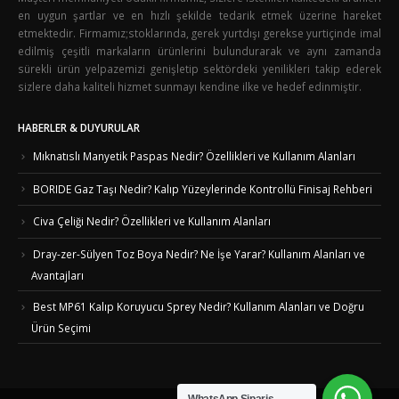
en uygun şartlar ve en hızlı şekilde tedarik etmek üzerine hareket
etmektedir. Firmamız;stoklarında, gerek yurtdışı gerekse yurtiçinde imal
edilmiş çeşitli markaların ürünlerini bulundurarak ve aynı zamanda
sürekli ürün yelpazemizi genişletip sektördeki yenilikleri takip ederek
sizlere daha kaliteli hizmet sunmayı kendine ilke ve hedef edinmiştir.
HABERLER & DUYURULAR
Mıknatıslı Manyetik Paspas Nedir? Özellikleri ve Kullanım Alanları
BORIDE Gaz Taşı Nedir? Kalıp Yüzeylerinde Kontrollü Finisaj Rehberi
Civa Çeliği Nedir? Özellikleri ve Kullanım Alanları
Dray-zer-Sülyen Toz Boya Nedir? Ne İşe Yarar? Kullanım Alanları ve
Avantajları
Best MP61 Kalıp Koruyucu Sprey Nedir? Kullanım Alanları ve Doğru
Ürün Seçimi