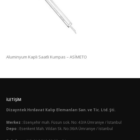
Aluminyum Kaplı Saatli Kumpas – ASİMETO
İLETIŞIM
Dizayntek Hırdavat Kalıp Elemanları San. ve Tic. Ltd. Şti.
Merkez :
Esenşehir mah. Füsun sok. No: 43/A Ümraniye / İstanbul
Depo :
Esenkent Mah. Vildan Sk. No:36/A Ümraniye / İstanbul