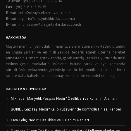
Telefon:
+(90) 216 313 39 33 – 34
Fax:
+(90) 216 313 39 35
E-mail:
info@dizayntekhirdavat.com.tr
E-mail:
siparis@dizayntekhirdavat.com.tr
E-mail:
muhasebe@dizayntekhirdavat.com.tr
HAKKIMIZDA
Müşteri memnuniyeti odaklı firmamız, sizlere istenilen kalitedeki ürünleri
en uygun şartlar ve en hızlı şekilde tedarik etmek üzerine hareket
etmektedir. Firmamız;stoklarında, gerek yurtdışı gerekse yurtiçinde imal
edilmiş çeşitli markaların ürünlerini bulundurarak ve aynı zamanda
sürekli ürün yelpazemizi genişletip sektördeki yenilikleri takip ederek
sizlere daha kaliteli hizmet sunmayı kendine ilke ve hedef edinmiştir.
HABERLER & DUYURULAR
Mıknatıslı Manyetik Paspas Nedir? Özellikleri ve Kullanım Alanları
BORIDE Gaz Taşı Nedir? Kalıp Yüzeylerinde Kontrollü Finisaj Rehberi
Civa Çeliği Nedir? Özellikleri ve Kullanım Alanları
Dray-zer-Sülyen Toz Boya Nedir? Ne İşe Yarar? Kullanım Alanları ve