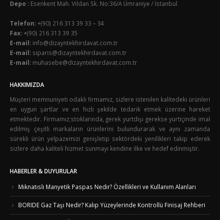
Depo :
Esenkent Mah. Vildan Sk. No:36/A Ümraniye / İstanbul
Telefon:
+(90) 216 313 39 33 – 34
Fax:
+(90) 216 313 39 35
E-mail:
info@dizayntekhirdavat.com.tr
E-mail:
siparis@dizayntekhirdavat.com.tr
E-mail:
muhasebe@dizayntekhirdavat.com.tr
HAKKIMIZDA
Müşteri memnuniyeti odaklı firmamız, sizlere istenilen kalitedeki ürünleri
en uygun şartlar ve en hızlı şekilde tedarik etmek üzerine hareket
etmektedir. Firmamız;stoklarında, gerek yurtdışı gerekse yurtiçinde imal
edilmiş çeşitli markaların ürünlerini bulundurarak ve aynı zamanda
sürekli ürün yelpazemizi genişletip sektördeki yenilikleri takip ederek
sizlere daha kaliteli hizmet sunmayı kendine ilke ve hedef edinmiştir.
HABERLER & DUYURULAR
Mıknatıslı Manyetik Paspas Nedir? Özellikleri ve Kullanım Alanları
BORIDE Gaz Taşı Nedir? Kalıp Yüzeylerinde Kontrollü Finisaj Rehberi