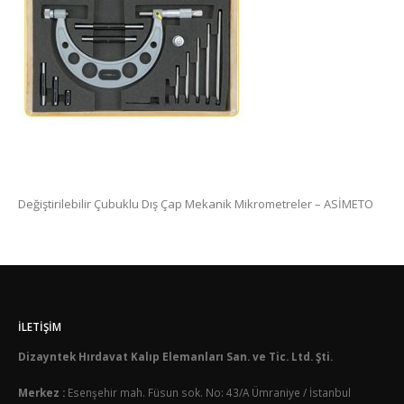
Değiştirilebilir Çubuklu Dış Çap Mekanik Mikrometreler – ASİMETO
İLETIŞIM
Dizayntek Hırdavat Kalıp Elemanları San. ve Tic. Ltd. Şti.
Merkez :
Esenşehir mah. Füsun sok. No: 43/A Ümraniye / İstanbul