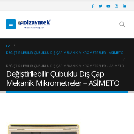
EV
DEĞIŞTIRILEBILIR ÇUBUKLU DIŞ ÇAP MEKANIK MIKROMETRELER - ASİMETO
DEĞIŞTIRILEBILIR ÇUBUKLU DIŞ ÇAP MEKANIK MIKROMETRELER – ASİMETO
Değiştirilebilir Çubuklu Dış Çap
Mekanik Mikrometreler – ASİMETO