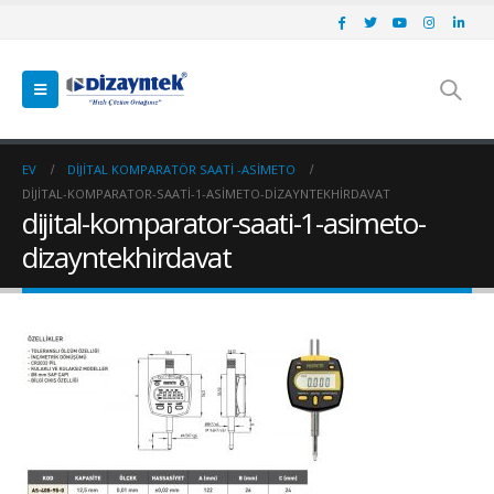
EV
DIJITAL KOMPARATÖR SAATI -ASİMETO
DIJITAL-KOMPARATOR-SAATI-1-ASIMETO-DIZAYNTEKHIRDAVAT
dijital-komparator-saati-1-asimeto-
dizayntekhirdavat