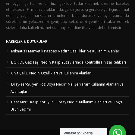
en uygun şartlar ve en hızlı şekilde tedarik etmek üzerine hareket
etmektedir. Firmamız;stoklarında, gerek yurtdışı gerekse yurtiçinde imal
edilmiş çeşitli markaların ürünlerini bulundurarak ve aynı zamanda
sürekli ürün yelpazemizi genişletip sektördeki yenilikleri takip ederek
sizlere daha kaliteli hizmet sunmayı kendine ilke ve hedef edinmiştir.
HABERLER & DUYURULAR
Mıknatıslı Manyetik Paspas Nedir? Özellikleri ve Kullanım Alanları
BORIDE Gaz Taşı Nedir? Kalıp Yüzeylerinde Kontrollü Finisaj Rehberi
Civa Çeliği Nedir? Özellikleri ve Kullanım Alanları
Dray-zer-Sülyen Toz Boya Nedir? Ne İşe Yarar? Kullanım Alanları ve
Avantajları
Best MP61 Kalıp Koruyucu Sprey Nedir? Kullanım Alanları ve Doğru
Ürün Seçimi
WhatsApp Sipariş