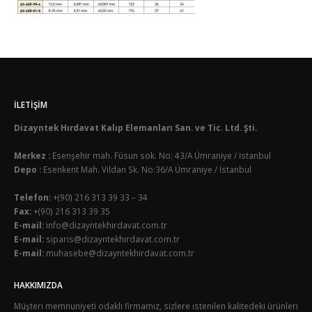
İLETIŞIM
Dizayntek Hırdavat Kalıp Elemanları San. ve Tic. Ltd. Şti.
Merkez :
Esenşehir mah. Füsun sok. No: 43/A Ümraniye / İstanbul
Depo :
Esenkent Mah. Vildan Sk. No:36/A Ümraniye / İstanbul
Telefon:
+(90) 216 313 39 33 – 34
Fax:
+(90) 216 313 39 35
E-mail:
info@dizayntekhirdavat.com.tr
E-mail:
siparis@dizayntekhirdavat.com.tr
E-mail:
muhasebe@dizayntekhirdavat.com.tr
HAKKIMIZDA
Müşteri memnuniyeti odaklı firmamız, sizlere istenilen kalitedeki ürünleri