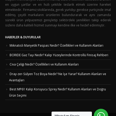
en uygun şartlar ve en hızlı şekilde tedarik etmek üzerine hareket
etmektedir. Firmamız;stoklarında, gerek yurtdışı gerekse yurtiçinde imal
edilmiş çeşitli markaların ürünlerini bulundurarak ve aynı zamanda
sürekli ürün yelpazemizi genişletip sektördeki yenilikleri takip ederek
sizlere daha kaliteli hizmet sunmayı kendine ilke ve hedef edinmiştir.
HABERLER & DUYURULAR
Mıknatıslı Manyetik Paspas Nedir? Özellikleri ve Kullanım Alanları
BORIDE Gaz Taşı Nedir? Kalıp Yüzeylerinde Kontrollü Finisaj Rehberi
Civa Çeliği Nedir? Özellikleri ve Kullanım Alanları
Dray-zer-Sülyen Toz Boya Nedir? Ne İşe Yarar? Kullanım Alanları ve
Avantajları
Best MP61 Kalıp Koruyucu Sprey Nedir? Kullanım Alanları ve Doğru
Ürün Seçimi