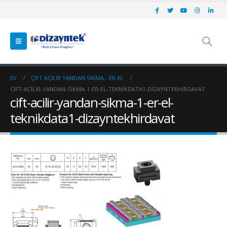
EV
ÇIFT AÇILIR YANDAN SIKMA - ER-EL
CIFT-ACILIR-YANDAN-SIKMA-1-ER-EL-TEKNIKDATA1-DIZAYNTEKHIRDAVAT
cift-acilir-yandan-sikma-1-er-el-
teknikdata1-dizayntekhirdavat