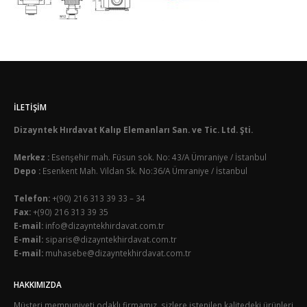
İLETIŞIM
Dizayntek Hırdavat Kalıp Elemanları San. ve Tic. Ltd. Şti.
Merkez :
Esenşehir mah. Füsun sok. No: 43/A Ümraniye / İstanbul
Depo :
Esenkent Mah. Vildan Sk. No:36/A Ümraniye / İstanbul
Telefon:
+(90) 216 313 39 33 – 34
Fax:
+(90) 216 313 39 35
E-mail:
info@dizayntekhirdavat.com.tr
E-mail:
siparis@dizayntekhirdavat.com.tr
E-mail:
muhasebe@dizayntekhirdavat.com.tr
HAKKIMIZDA
Müşteri memnuniyeti odaklı firmamız, sizlere istenilen kalitedeki ürünleri