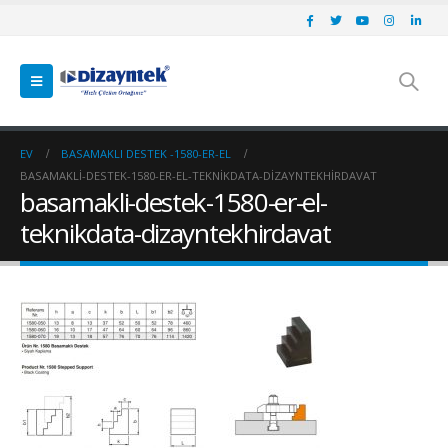
EV
BASAMAKLI DESTEK -1580-ER-EL
BASAMAKLI-DESTEK-1580-ER-EL-TEKNIKDATA-DIZAYNTEKHIRDAVAT
basamakli-destek-1580-er-el-
teknikdata-dizayntekhirdavat