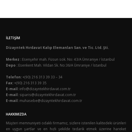
İLETIŞIM
Dizayntek Hırdavat Kalıp Elemanları San. ve Tic. Ltd. Şti.
Merkez :
Esenşehir mah. Füsun sok. No: 43/A Ümraniye / İstanbul
Depo :
Esenkent Mah. Vildan Sk. No:36/A Ümraniye / İstanbul
Telefon:
+(90) 216 313 39 33 – 34
Fax:
+(90) 216 313 39 35
E-mail:
info@dizayntekhirdavat.com.tr
E-mail:
siparis@dizayntekhirdavat.com.tr
E-mail:
muhasebe@dizayntekhirdavat.com.tr
HAKKIMIZDA
Müşteri memnuniyeti odaklı firmamız, sizlere istenilen kalitedeki ürünleri
en uygun şartlar ve en hızlı şekilde tedarik etmek üzerine hareket