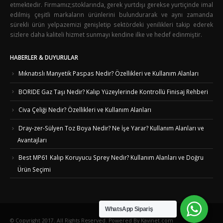
etmektedir. Firmamız;stoklarında, gerek yurtdışı gerekse yurtiçinde imal
edilmiş çeşitli markaların ürünlerini bulundurarak ve aynı zamanda
sürekli ürün yelpazemizi genişletip sektördeki yenilikleri takip ederek
sizlere daha kaliteli hizmet sunmayı kendine ilke ve hedef edinmiştir.
HABERLER & DUYURULAR
Mıknatıslı Manyetik Paspas Nedir? Özellikleri ve Kullanım Alanları
BORIDE Gaz Taşı Nedir? Kalıp Yüzeylerinde Kontrollü Finisaj Rehberi
Civa Çeliği Nedir? Özellikleri ve Kullanım Alanları
Dray-zer-Sülyen Toz Boya Nedir? Ne İşe Yarar? Kullanım Alanları ve
Avantajları
Best MP61 Kalıp Koruyucu Sprey Nedir? Kullanım Alanları ve Doğru
Ürün Seçimi
WhatsApp Sipariş
© Copyright 2017. All Rights Reserved. Powered By Kavinet.com