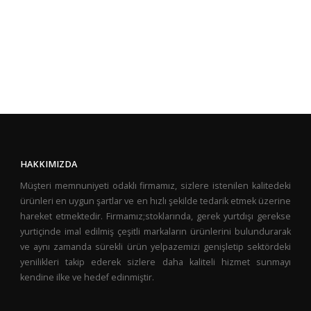
HAKKIMIZDA
Müşteri memnuniyeti odaklı firmamız, sizlere istenilen kalitedeki
ürünleri en uygun şartlar ve en hızlı şekilde tedarik etmek üzerine
hareket etmektedir. Firmamız;stoklarında, gerek yurtdışı gerekse
yurtiçinde imal edilmiş çeşitli markaların ürünlerini bulundurarak
ve aynı zamanda sürekli ürün yelpazemizi genişletip sektördeki
yenilikleri takip ederek sizlere daha kaliteli hizmet sunmayı
kendine ilke ve hedef edinmiştir.