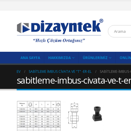
ANA SAYFA
HAKKIMIZDA
ÜRÜNLERIMIZ
ONLIN
EV
SABITLEME İMBUS CIVATA VE "T" -ER-EL
SABITLEME-IMBUS-
sabitleme-imbus-civata-ve-t-e