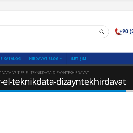
E KATALOG
HIRDAVAT BLOG
İLETIŞIM
CIVATA-VE-T-ER-EL-TEKNIKDATA-DIZAYNTEKHIRDAVAT
r-el-teknikdata-dizayntekhirdavat