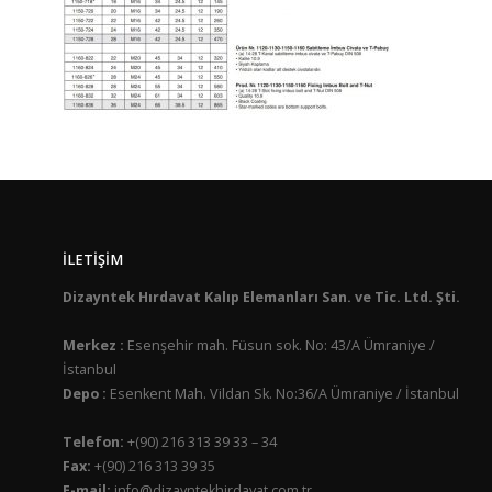
İLETIŞIM
Dizayntek Hırdavat Kalıp Elemanları San. ve Tic. Ltd. Şti.
Merkez :
Esenşehir mah. Füsun sok. No: 43/A Ümraniye /
İstanbul
Depo :
Esenkent Mah. Vildan Sk. No:36/A Ümraniye / İstanbul
Telefon:
+(90) 216 313 39 33 – 34
Fax:
+(90) 216 313 39 35
E-mail:
info@dizayntekhirdavat.com.tr