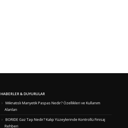
HABERLER & DUYURULAR
Mıknatıslı Manyetik Paspas Nedir? Özellikleri ve Kullanım
Alanları
BORIDE Gaz Taşı Nedir? Kalıp Yüzeylerinde Kontrollü Finisaj
Rehberi