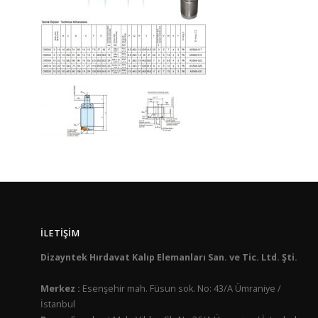
İLETIŞIM
Dizayntek Hırdavat Kalıp Elemanları San. ve Tic. Ltd. Şti.
Merkez :
Esenşehir mah. Füsun sok. No: 43/A Ümraniye /
İstanbul