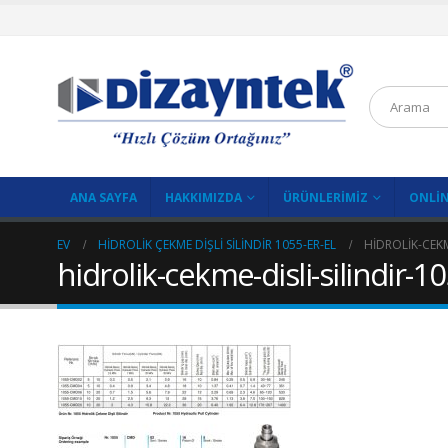
ANA SAYFA
HAKKIMIZDA
ÜRÜNLERIMIZ
ONLIN
EV
HIDROLIK ÇEKME DIŞLI SILINDIR 1055-ER-EL
HIDROLIK-CEKM
hidrolik-cekme-disli-silindir-