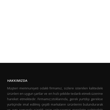
HAKKIMIZDA
Müşteri memnuniyeti odaklı firmamız, sizlere istenilen kalitedeki
ürünleri en uygun şartlar ve en hızlı şekilde tedarik etmek üzerine
hareket etmektedir. Firmamız;stoklarında, gerek yurtdışı gerekse
yurtiçinde imal edilmiş çeşitli markaların ürünlerini bulundurarak
ve aynı zamanda sürekli ürün yelpazemizi genişletip sektördeki