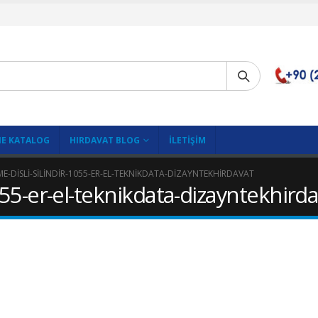
E KATALOG
HIRDAVAT BLOG
İLETIŞIM
E-DISLI-SILINDIR-1055-ER-EL-TEKNIKDATA-DIZAYNTEKHIRDAVAT
1055-er-el-teknikdata-dizayntekhird