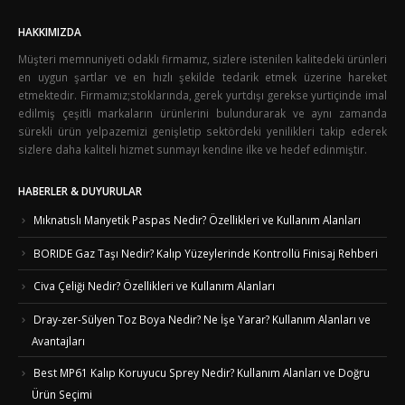
HAKKIMIZDA
Müşteri memnuniyeti odaklı firmamız, sizlere istenilen kalitedeki ürünleri
en uygun şartlar ve en hızlı şekilde tedarik etmek üzerine hareket
etmektedir. Firmamız;stoklarında, gerek yurtdışı gerekse yurtiçinde imal
edilmiş çeşitli markaların ürünlerini bulundurarak ve aynı zamanda
sürekli ürün yelpazemizi genişletip sektördeki yenilikleri takip ederek
sizlere daha kaliteli hizmet sunmayı kendine ilke ve hedef edinmiştir.
HABERLER & DUYURULAR
Mıknatıslı Manyetik Paspas Nedir? Özellikleri ve Kullanım Alanları
BORIDE Gaz Taşı Nedir? Kalıp Yüzeylerinde Kontrollü Finisaj Rehberi
Civa Çeliği Nedir? Özellikleri ve Kullanım Alanları
Dray-zer-Sülyen Toz Boya Nedir? Ne İşe Yarar? Kullanım Alanları ve
Avantajları
Best MP61 Kalıp Koruyucu Sprey Nedir? Kullanım Alanları ve Doğru
Ürün Seçimi