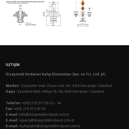
İLETIŞIM
Dizayntek Hırdavat Kalıp Elemanları San. ve Tic. Ltd. Şti.
Merkez :
Esenşehir mah. Füsun sok. No: 43/A Ümraniye / İstanbul
Depo :
Esenkent Mah. Vildan Sk. No:36/A Ümraniye / İstanbul
Telefon:
+(90) 216 313 39 33 – 34
Fax:
+(90) 216 313 39 35
E-mail:
info@dizayntekhirdavat.com.tr
E-mail:
siparis@dizayntekhirdavat.com.tr
E-mail:
muhasebe@dizayntekhirdavat.com.tr