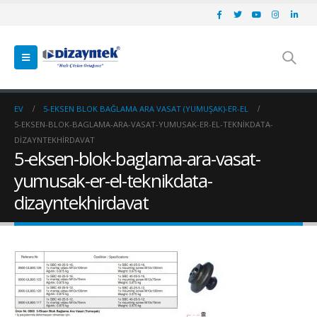
EV
5-EKSEN BLOK BAĞLAMA ARA VASAT (YUMUŞAK)-ER-EL
5-EKSEN-BLOK-BAGLAMA-ARA-VASAT-YUMUSAK-ER-EL-TEKNIKDATA-
DIZAYNTEKHIRDAVAT
5-eksen-blok-baglama-ara-vasat-
yumusak-er-el-teknikdata-
dizayntekhirdavat