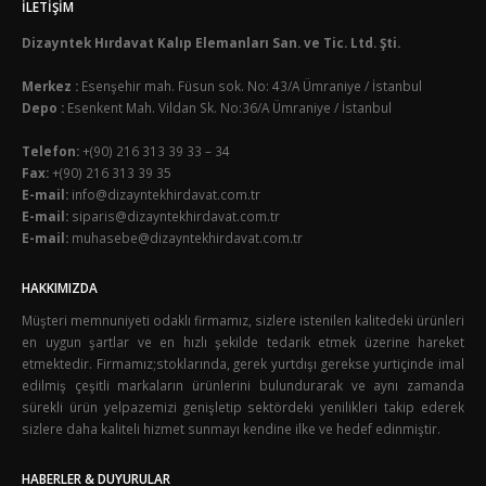
İLETIŞIM
Dizayntek Hırdavat Kalıp Elemanları San. ve Tic. Ltd. Şti.
Merkez :
Esenşehir mah. Füsun sok. No: 43/A Ümraniye / İstanbul
Depo :
Esenkent Mah. Vildan Sk. No:36/A Ümraniye / İstanbul
Telefon:
+(90) 216 313 39 33 – 34
Fax:
+(90) 216 313 39 35
E-mail:
info@dizayntekhirdavat.com.tr
E-mail:
siparis@dizayntekhirdavat.com.tr
E-mail:
muhasebe@dizayntekhirdavat.com.tr
HAKKIMIZDA
Müşteri memnuniyeti odaklı firmamız, sizlere istenilen kalitedeki ürünleri
en uygun şartlar ve en hızlı şekilde tedarik etmek üzerine hareket
etmektedir. Firmamız;stoklarında, gerek yurtdışı gerekse yurtiçinde imal
edilmiş çeşitli markaların ürünlerini bulundurarak ve aynı zamanda
sürekli ürün yelpazemizi genişletip sektördeki yenilikleri takip ederek
sizlere daha kaliteli hizmet sunmayı kendine ilke ve hedef edinmiştir.
HABERLER & DUYURULAR