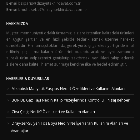
E-mail:
siparis@dizayntekhirdavat.com.tr
E-mail:
muhasebe@dizayntekhirdavat.com.tr
HAKKIMIZDA
Müşteri memnuniyeti odaklı firmamız, sizlere istenilen kalitedeki ürünleri
en uygun şartlar ve en hızlı şekilde tedarik etmek üzerine hareket
etmektedir. Firmamız;stoklarında, gerek yurtdışı gerekse yurtiçinde imal
edilmiş çeşitli markaların ürünlerini bulundurarak ve aynı zamanda
sürekli ürün yelpazemizi genişletip sektördeki yenilikleri takip ederek
sizlere daha kaliteli hizmet sunmayı kendine ilke ve hedef edinmiştir.
HABERLER & DUYURULAR
Mıknatıslı Manyetik Paspas Nedir? Özellikleri ve Kullanım Alanları
BORIDE Gaz Taşı Nedir? Kalıp Yüzeylerinde Kontrollü Finisaj Rehberi
Civa Çeliği Nedir? Özellikleri ve Kullanım Alanları
Dray-zer-Sülyen Toz Boya Nedir? Ne İşe Yarar? Kullanım Alanları ve
Avantajları