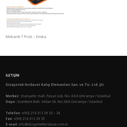
Mekanik T Prob – Emika
İLETIŞIM
Dizayntek Hırdavat Kalıp Elemanları San. ve Tic. Ltd. Şti.
Merkez :
Esenşehir mah. Füsun sok. No: 43/A Ümraniye / İstanbul
Depo :
Esenkent Mah. Vildan Sk. No:36/A Ümraniye / İstanbul
Telefon:
+(90) 216 313 39 33 – 34
Fax:
+(90) 216 313 39 35
E-mail:
info@dizayntekhirdavat.com.tr