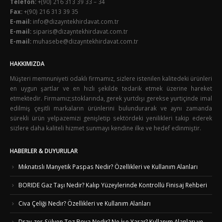
Telefon:
+(90) 216 313 39 33 – 34
Fax:
+(90) 216 313 39 35
E-mail:
info@dizayntekhirdavat.com.tr
E-mail:
siparis@dizayntekhirdavat.com.tr
E-mail:
muhasebe@dizayntekhirdavat.com.tr
HAKKIMIZDA
Müşteri memnuniyeti odaklı firmamız, sizlere istenilen kalitedeki ürünleri
en uygun şartlar ve en hızlı şekilde tedarik etmek üzerine hareket
etmektedir. Firmamız;stoklarında, gerek yurtdışı gerekse yurtiçinde imal
edilmiş çeşitli markaların ürünlerini bulundurarak ve aynı zamanda
sürekli ürün yelpazemizi genişletip sektördeki yenilikleri takip ederek
sizlere daha kaliteli hizmet sunmayı kendine ilke ve hedef edinmiştir.
HABERLER & DUYURULAR
Mıknatıslı Manyetik Paspas Nedir? Özellikleri ve Kullanım Alanları
BORIDE Gaz Taşı Nedir? Kalıp Yüzeylerinde Kontrollü Finisaj Rehberi
Civa Çeliği Nedir? Özellikleri ve Kullanım Alanları
Dray-zer-Sülyen Toz Boya Nedir? Ne İşe Yarar? Kullanım Alanları ve