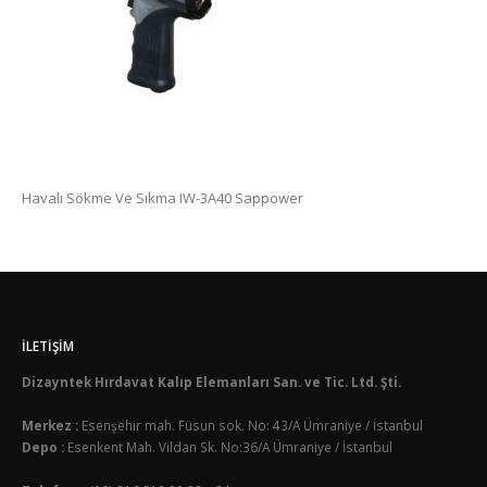
Havalı Sökme Ve Sıkma IW-3A40 Sappower
İLETIŞIM
Dizayntek Hırdavat Kalıp Elemanları San. ve Tic. Ltd. Şti.
Merkez :
Esenşehir mah. Füsun sok. No: 43/A Ümraniye / İstanbul
Depo :
Esenkent Mah. Vildan Sk. No:36/A Ümraniye / İstanbul