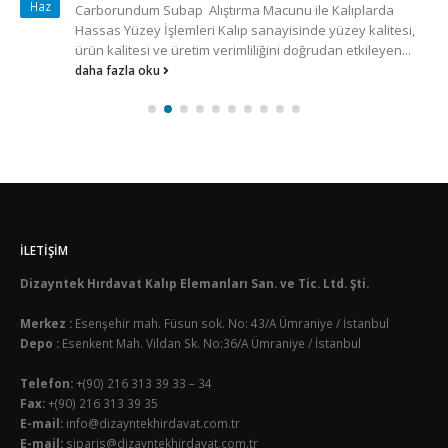
Haz
Carborundum Subap Alıştırma Macunu ile Kalıplarda
Hassas Yüzey İşlemleri Kalıp sanayisinde yüzey kalitesi,
ürün kalitesi ve üretim verimliliğini doğrudan etkileyen...
daha fazla oku
İLETIŞIM
Dizayntek Hırdavat Kalıp Elemanları San. ve Tic. Ltd. Şti.
Merkez :
Esenşehir mah. Füsun sok. No: 43/A Ümraniye / İstanbul
Depo :
Esenkent Mah. Vildan Sk. No:36/A Ümraniye / İstanbul
Telefon:
+(90) 216 313 39 33 – 34
Fax:
+(90) 216 313 39 35
E-mail:
info@dizayntekhirdavat.com.tr
E-mail:
siparis@dizayntekhirdavat.com.tr