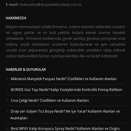
E-mail:
muhasebe@dizayntekhirdavat.com.tr
HAKKIMIZDA
Müşteri memnuniyeti odaklı firmamız, sizlere istenilen kalitedeki ürünleri
en uygun şartlar ve en hızlı şekilde tedarik etmek üzerine hareket
etmektedir. Firmamız;stoklarında, gerek yurtdışı gerekse yurtiçinde imal
edilmiş çeşitli markaların ürünlerini bulundurarak ve aynı zamanda
sürekli ürün yelpazemizi genişletip sektördeki yenilikleri takip ederek
sizlere daha kaliteli hizmet sunmayı kendine ilke ve hedef edinmiştir.
HABERLER & DUYURULAR
Mıknatıslı Manyetik Paspas Nedir? Özellikleri ve Kullanım Alanları
BORIDE Gaz Taşı Nedir? Kalıp Yüzeylerinde Kontrollü Finisaj Rehberi
Civa Çeliği Nedir? Özellikleri ve Kullanım Alanları
Dray-zer-Sülyen Toz Boya Nedir? Ne İşe Yarar? Kullanım Alanları ve
Avantajları
Best MP61 Kalıp Koruyucu Sprey Nedir? Kullanım Alanları ve Doğru