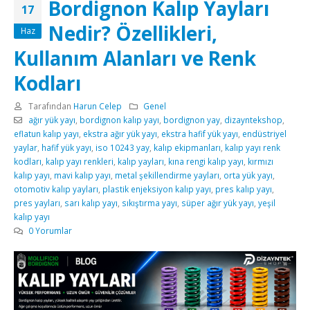
Bordignon Kalıp Yayları
17
Nedir? Özellikleri,
Haz
Kullanım Alanları ve Renk
Kodları
Tarafından
Harun Celep
Genel
ağır yük yayı
,
bordignon kalıp yayı
,
bordignon yay
,
dizayntekshop
,
eflatun kalıp yayı
,
ekstra ağır yük yayı
,
ekstra hafif yük yayı
,
endüstriyel
yaylar
,
hafif yük yayı
,
iso 10243 yay
,
kalıp ekipmanları
,
kalıp yayı renk
kodları
,
kalıp yayı renkleri
,
kalıp yayları
,
kına rengi kalıp yayı
,
kırmızı
kalıp yayı
,
mavi kalıp yayı
,
metal şekillendirme yayları
,
orta yük yayı
,
otomotiv kalıp yayları
,
plastik enjeksiyon kalıp yayı
,
pres kalıp yayı
,
pres yayları
,
sarı kalıp yayı
,
sıkıştırma yayı
,
süper ağır yük yayı
,
yeşil
kalıp yayı
0 Yorumlar