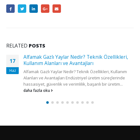
RELATED
POSTS
,
Silindir Başlı İtici Pimler: Özellikleri, Ölçüleri ve
12
Kullanım Alanları
Tem
m
Silindir Başlı İtici Pimler: Özellikleri, Ölçüleri ve Kullanım
Alanları Metal enjeksiyon, plastik enjeksiyon ve basınçlı
döküm kalıplarında üretilen parçanın güvenli...
daha fazla oku