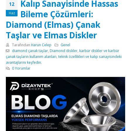
Kalıp Sanayisinde Hassas
12
Bileme Çözümleri:
Haz
Diamond (Elmas) Çanak
Taşlar ve Elmas Diskler
Tarafından
Harun Celep
Genel
diamond çanak taşlar
,
Diamond diskler
,
karbür diskler ve karbür
çanak taşların kullanım alanları
,
teknik özellikleri ve kalıp sanayisindeki
avantajlarını keşfedin.
0 Yorumlar