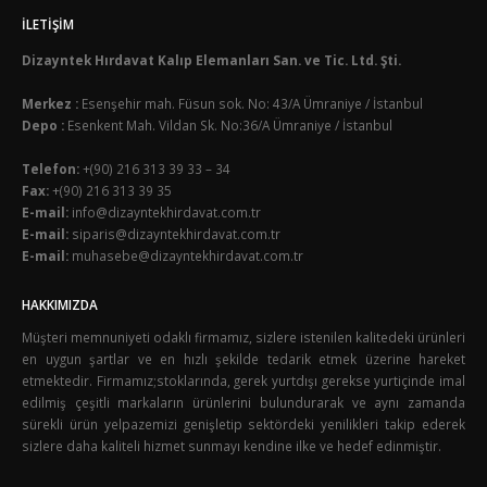
İLETIŞIM
Dizayntek Hırdavat Kalıp Elemanları San. ve Tic. Ltd. Şti.
Merkez :
Esenşehir mah. Füsun sok. No: 43/A Ümraniye / İstanbul
Depo :
Esenkent Mah. Vildan Sk. No:36/A Ümraniye / İstanbul
Telefon:
+(90) 216 313 39 33 – 34
Fax:
+(90) 216 313 39 35
E-mail:
info@dizayntekhirdavat.com.tr
E-mail:
siparis@dizayntekhirdavat.com.tr
E-mail:
muhasebe@dizayntekhirdavat.com.tr
HAKKIMIZDA
Müşteri memnuniyeti odaklı firmamız, sizlere istenilen kalitedeki ürünleri
en uygun şartlar ve en hızlı şekilde tedarik etmek üzerine hareket
etmektedir. Firmamız;stoklarında, gerek yurtdışı gerekse yurtiçinde imal
edilmiş çeşitli markaların ürünlerini bulundurarak ve aynı zamanda
sürekli ürün yelpazemizi genişletip sektördeki yenilikleri takip ederek
sizlere daha kaliteli hizmet sunmayı kendine ilke ve hedef edinmiştir.