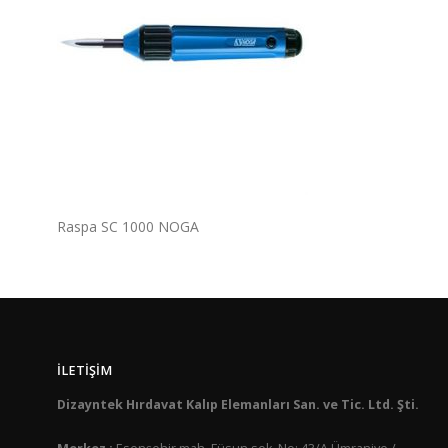
Raspa SC 1000 NOGA
İLETIŞIM
Dizayntek Hırdavat Kalıp Elemanları San. ve Tic. Ltd. Şti.