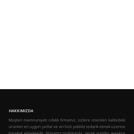
HAKKIMIZDA
Müşteri memnuniyeti odaklı firmamız, sizlere istenilen kalitedeki
ürünleri en uygun şartlar ve en hızlı şekilde tedarik etmek üzerine
hareket etmektedir. Firmamız;stoklarında, gerek yurtdışı gerekse